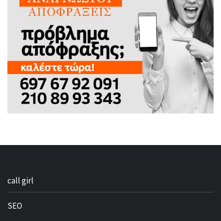
call girl
SEO