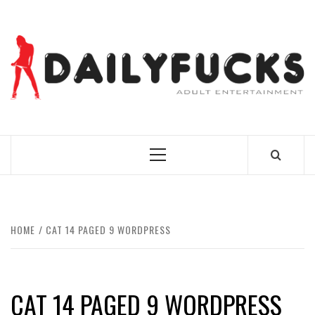
Skip
to
content
BEST NEWS AROUND THE WORLD!
Primary
Menu
HOME
CAT 14 PAGED 9 WORDPRESS
CAT 14 PAGED 9 WORDPRESS