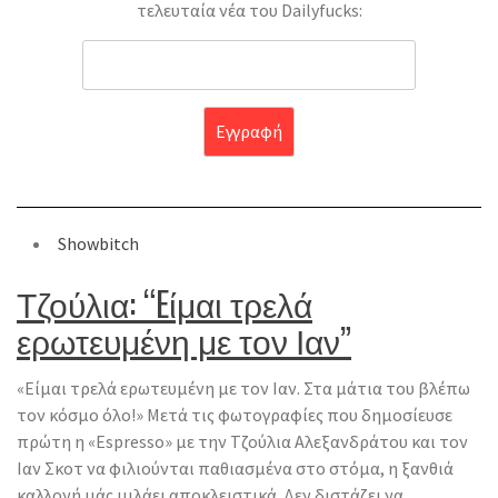
τελευταία νέα του Dailyfucks:
Showbitch
Τζούλια: “Eίμαι τρελά
ερωτευμένη με τον Ιαν”
«Eίμαι τρελά ερωτευμένη με τον Ιαν. Στα μάτια του βλέπω
τον κόσμο όλο!» Μετά τις φωτογραφίες που δημοσίευσε
πρώτη η «Espresso» με την Τζούλια Αλεξανδράτου και τον
Ιαν Σκοτ να φιλιούνται παθιασμένα στο στόμα, η ξανθιά
καλλονή μάς μιλάει αποκλειστικά. Δεν διστάζει να