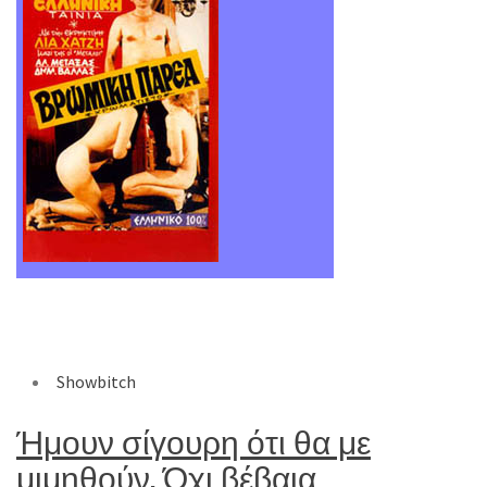
Showbitch
Ήμουν σίγουρη ότι θα με
μιμηθούν. Όχι βέβαια