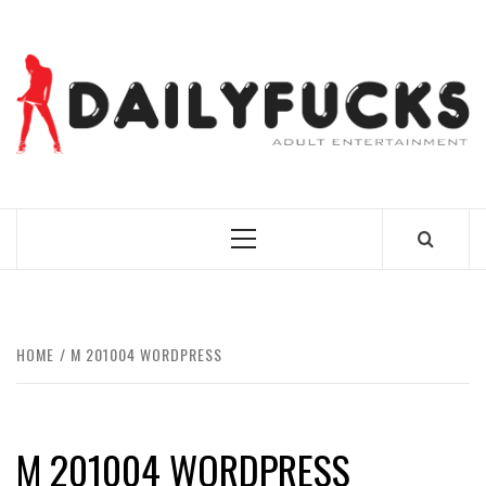
Skip
to
content
BEST NEWS AROUND THE WORLD!
Primary
Menu
HOME
M 201004 WORDPRESS
M 201004 WORDPRESS