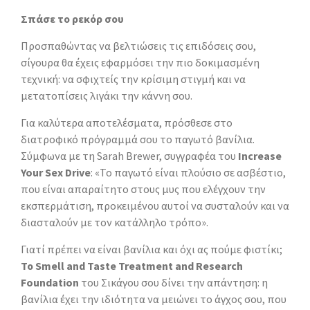
Σπάσε το ρεκόρ σου
Προσπαθώντας να βελτιώσεις τις επιδόσεις σου,
σίγουρα θα έχεις εφαρμόσει την πιο δοκιμασμένη
τεχνική: να σφιχτείς την κρίσιμη στιγμή και να
μετατοπίσεις λιγάκι την κάννη σου.
Για καλύτερα αποτελέσματα, πρόσθεσε στο
διατροφικό πρόγραμμά σου το παγωτό βανίλια.
Σύμφωνα με τη Sarah Brewer, συγγραφέα του
Increase
Your Sex Drive
: «Το παγωτό είναι πλούσιο σε ασβέστιο,
που είναι απαραίτητο στους μυς που ελέγχουν την
εκσπερμάτιση, προκειμένου αυτοί να συσταλούν και να
διασταλούν με τον κατάλληλο τρόπο».
Γιατί πρέπει να είναι βανίλια και όχι ας πούμε φιστίκι;
Το Smell and Taste Treatment and Research
Foundation
του Σικάγου σου δίνει την απάντηση: η
βανίλια έχει την ιδιότητα να μειώνει το άγχος σου, που