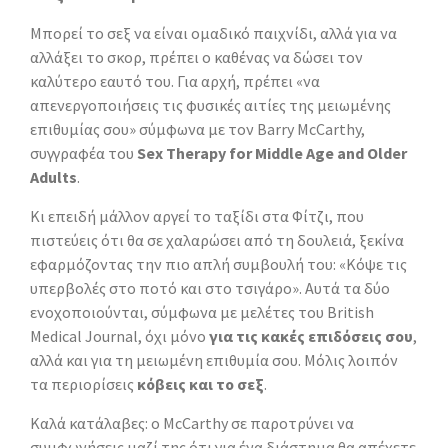
Μπορεί το σεξ να είναι ομαδικό παιχνίδι, αλλά για να
αλλάξει το σκορ, πρέπει ο καθένας να δώσει τον
καλύτερο εαυτό του. Για αρχή, πρέπει «να
απενεργοποιήσεις τις φυσικές αιτίες της μειωμένης
επιθυμίας σου» σύμφωνα με τον Barry McCarthy,
συγγραφέα του
Sex Therapy for Middle Age and Older
Adults
.
Κι επειδή μάλλον αργεί το ταξίδι στα Φίτζι, που
πιστεύεις ότι θα σε χαλαρώσει από τη δουλειά, ξεκίνα
εφαρμόζοντας την πιο απλή συμβουλή του: «Κόψε τις
υπερβολές στο ποτό και στο τσιγάρο». Αυτά τα δύο
ενοχοποιούνται, σύμφωνα με μελέτες του British
Medical Journal, όχι μόνο
για τις κακές επιδόσεις σου
,
αλλά και για τη μειωμένη επιθυμία σου. Μόλις λοιπόν
τα περιορίσεις
κόβεις και το σεξ
.
Καλά κατάλαβες: ο McCarthy σε παροτρύνει να
συμφωνήσεις μαζί της ότι για ένα διάστημα θα απέχετε