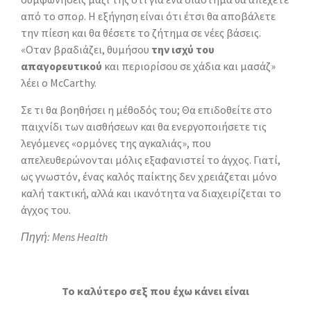
από το σπορ. Η εξήγηση είναι ότι έτσι θα αποβάλετε
την πίεση και θα θέσετε το ζήτημα σε νέες βάσεις.
«Οταν βραδιάζει, θυμήσου
την ισχύ του
απαγορευτικού
και περιορίσου σε χάδια και μασάζ»
λέει ο McCarthy.
Σε τι θα βοηθήσει η μέθοδός του; Θα επιδοθείτε στο
παιχνίδι των αισθήσεων και θα ενεργοποιήσετε τις
λεγόμενες «ορμόνες της αγκαλιάς», που
απελευθερώνονται μόλις εξαφανιστεί το άγχος. Γιατί,
ως γνωστόν, ένας καλός παίκτης δεν χρειάζεται μόνο
καλή τακτική, αλλά και ικανότητα να διαχειρίζεται το
άγχος του.
Πηγή: Mens Health
To καλύτερο σεξ που έχω κάνει είναι