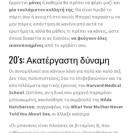
έρχονται
μόνες
ή καθεμία θα πρέπει να φέρει μαζί και
μία τουλάχιστον κολλητή της
; Θα είναι πριβέ το
πάρτι σου ή ανοιχτό στο κοινό; Μπορεί παρακάτω να
μην πάρεις απάντηση σε κανένα από αυτά τα
ερωτήματα, αλλά θα μάθεις τι πρέπει να κάνεις, ώστε
όποια δεκαετία κι αν διανύεις
να φεύγουν όλες
ικανοποιημένες
από το κρεβάτι σου.
20′s: Ακατέργαστη δύναμη
Οι συνομήλικοί σου κάνουν λόγο για πολύ και καλό σεξ.
Δεν τους πολυπιστεύεις; Σου το επιβεβαιώνουν και τα
αποτελέσματα σχετικής έρευνας του
Harvard Medical
School
. Ωστόσο, αν η δική σου μηχανή παραμένει
μπουκωμένη, ακολούθησε τη συμβουλή της
Hilda
Hutcherson
, συγγραφέως του
What Your Mother Never
Told You About Sex
, κι άλλαξε καύσιμα:
«Οι μπανάνες είναι πλούσιες σε βιταμίνες Β, που
ευθύνονται για τη μετατροπή των υδατανθράκων σε