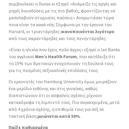
συμβουλεύει η Dunas κι εξηγεί: «Ανάμειξε τις αργές και
ρηχές διεισδύσεις με τις πιο βαθιές, φροντίζοντας να
μεσολαβούν στιγμιαίες παύσεις». Αναρωτιέσαι τώρα
ποια είναι τα κακά νέα; Σύμφωνα με την έρευνα του
Harvard, οι τριαντάρηδες
ικανοποιούνται λιγότερο
από τους σαραντάρηδες και τους πενηντάρηδες.
«Είναι η ηλικία που έχεις πολύ άγχος» εξηγεί ο Ian Banks
του αγγλικού
Men’s Health Forum
, που κατέδειξε ότι
το 15% των Βρετανών ενοχοποιούν τη δουλειά τους
για τις πεσμένες σεξουαλικές επιδόσεις τους.
Οι ερευνητές του Hamburg University όμως μοιράζουν
ένα μερίδιο ευθύνης και στις γυναίκες, καθώς
διαπιστώνουν ότι οι ασφαλείς σχέσεις ρίχνουν
κατακόρυφα τη λίμπιντό τους. Πιο συγκεκριμένα, μετά
από 4 χρόνια σχέσης, η επιθυμία τους για σεξ σε
τακτική βάση
μειώνεται κατά 50%
.
Παίξε παθιασμένα