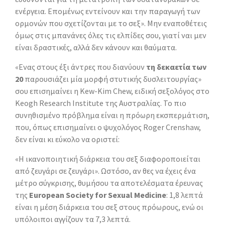
ενέργεια. Επομένως εντείνουν και την παραγωγή των
ορμονών που σχετίζονται με το σεξ». Μην εναποθέτεις
όμως στις μπανάνες όλες τις ελπίδες σου, γιατί ναι μεν
είναι δραστικές, αλλά δεν κάνουν και θαύματα.
«Ενας στους έξι άντρες που διανύουν
τη δεκαετία των
20
παρουσιάζει μία μορφή στυτικής δυσλειτουργίας»
σου επισημαίνει η Kew-Kim Chew, ειδική σεξολόγος στο
Keogh Research Institute της Αυστραλίας. Το πιο
συνηθισμένο πρόβλημα είναι η πρόωρη εκσπερμάτιση,
που, όπως επισημαίνει ο ψυχολόγος Roger Crenshaw,
δεν είναι κι εύκολο να οριστεί:
«Η ικανοποιητική διάρκεια του σεξ διαφοροποιείται
από ζευγάρι σε ζευγάρι». Ωστόσο, αν θες να έχεις ένα
μέτρο σύγκρισης, θυμήσου τα αποτελέσματα έρευνας
της
European Society for Sexual Medicine
: 1,8 λεπτά
είναι η μέση διάρκεια του σεξ στους πρόωρους, ενώ οι
υπόλοιποι αγγίζουν τα 7,3 λεπτά.