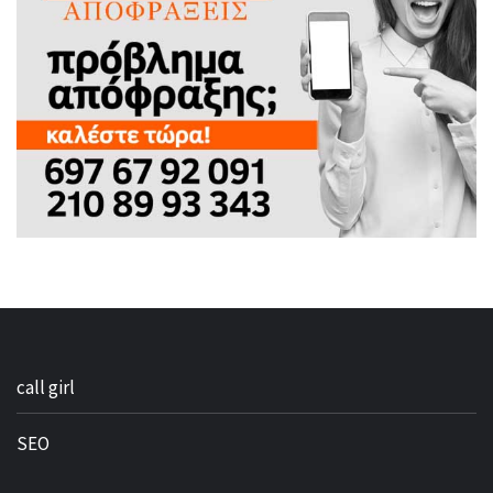
call girl
SEO