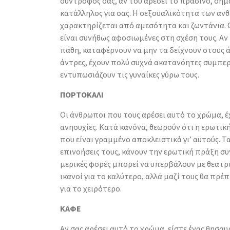
σύντροφός σας, αν του αρέσει το πράσινο, σημαί
κατάλληλος για σας. Η σεξουαλικότητα των α
χαρακτηρίζεται από αμεσότητα και ζωντάνια. Ο
είναι συνήθως αφοσιωμένες στη σχέση τους. Αν
πάθη, καταφέρνουν να μην τα δείχνουν στους ά
άντρες, έχουν πολύ συχνά ακατανόητες συμπε
εντυπωσιάζουν τις γυναίκες γύρω τους.
ΠΟΡΤΟΚΑΛΙ
Οι άνθρωποι που τους αρέσει αυτό το χρώμα, έ
ανησυχίες. Κατά κανόνα, θεωρούν ότι η ερωτική
που είναι γραμμένο αποκλειστικά γι’ αυτούς. Τα
επινοήσεις τους, κάνουν την ερωτική πράξη συ
μερικές φορές μπορεί να υπερβάλουν με θεατρι
ικανοί για το καλύτερο, αλλά μαζί τους θα πρέπ
για το χειρότερο.
ΚΑΦΕ
Αν σας αρέσει αυτό το χρώμα, είστε ένας θησαυ