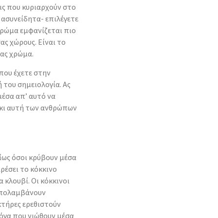
ις που κυριαρχούν στο
 ασυνείδητα- επιλέγετε
χρώμα εμφανίζεται πιο
ας χώρους. Eίναι το
σας χρώμα.
 που έχετε στην
ή του σημειολογία. Ας
μέσα απ’ αυτό να
 κι αυτή των ανθρώπων
ίως όσοι κρύβουν μέσα
ρέσει το κόκκινο
α κλουβί. Οι κόκκινοι
 απολαμβάνουν
κτήρες ερεθιστούν
λόγα που νιώθουν μέσα