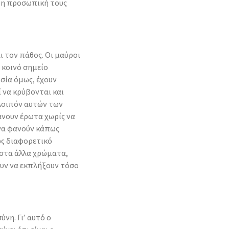
αι η προσωπική τους
 τον πάθος. Οι μαύροι
 κοινό σημείο
σία όμως, έχουν
 να κρύβονται και
 λοιπόν αυτών των
άνουν έρωτα χωρίς να
 να φανούν κάπως
ως διαφορετικό
στα άλλα χρώματα,
υν να εκπλήξουν τόσο
νη. Γι’ αυτό ο