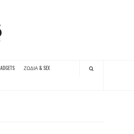
DAILYFUCKS.GR
GADGETS
ΖΏΔΙΑ & SEX