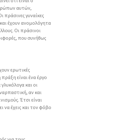
νει ότι είναι ο
νθρώπων αυτών,
ι πράσινες γυναίκες
 και έχουν ανομολόγητα
λλους. Οι πράσινοι
ριφορές, που συνήθως
χουν ερωτικές
 πράξη είναι ένα έργο
 γλυκόλογα και οι
ναρπαστική, αν και
νισμούς. Έτσι είναι
ει να έχεις και τον φόβο
ρός για τους