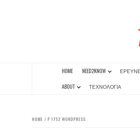
Skip
to
content
BEST NEWS AROUND THE WORLD!
HOME
NEED2KNOW
ΈΡΕΥΝ
ABOUT
ΤΕΧΝΟΛΟΓΊΑ
HOME
P 1752 WORDPRESS