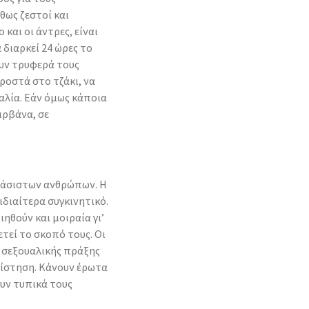
θως ζεστοί και
 και οι άντρες, είναι
 διαρκεί 24 ώρες το
υν τρυφερά τους
ροστά στο τζάκι, να
αλία. Εάν όμως κάποια
ιρβάνα, σε
φάσιστων ανθρώπων. Η
 ιδιαίτερα συγκινητικό.
ηθούν και μοιραία γι’
ετεί το σκοπό τους. Οι
ς σεξουαλικής πράξης
ρίστηση. Κάνουν έρωτα
υν τυπικά τους