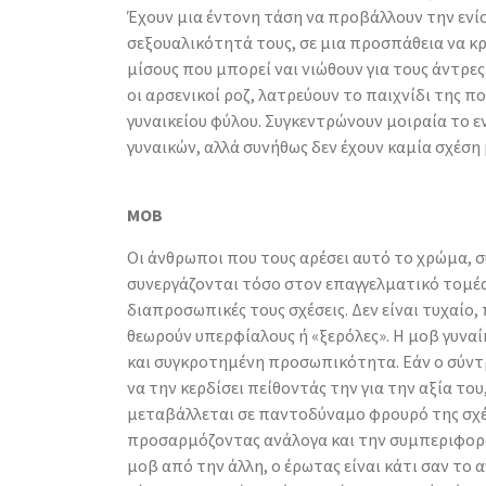
Έχουν μια έντονη τάση να προβάλλουν την εν
σεξουαλικότητά τους, σε μια προσπάθεια να κ
μίσους που μπορεί ναι νιώθουν για τους άντρες
οι αρσενικοί ροζ, λατρεύουν το παιχνίδι της π
γυναικείου φύλου. Συγκεντρώνουν μοιραία το 
γυναικών, αλλά συνήθως δεν έχουν καμία σχέση 
ΜΟΒ
Οι άνθρωποι που τους αρέσει αυτό το χρώμα, 
συνεργάζονται τόσο στον επαγγελματικό τομέα,
διαπροσωπικές τους σχέσεις. Δεν είναι τυχαίο, 
θεωρούν υπερφίαλους ή «ξερόλες». Η μοβ γυναί
και συγκροτημένη προσωπικότητα. Εάν ο σύντ
να την κερδίσει πείθοντάς την για την αξία του
μεταβάλλεται σε παντοδύναμο φρουρό της σχέ
προσαρμόζοντας ανάλογα και την συμπεριφορά 
μοβ από την άλλη, ο έρωτας είναι κάτι σαν το 