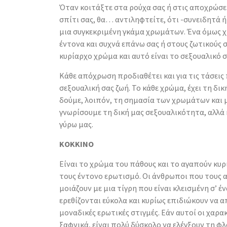
Όταν κοιτάξτε στα ρούχα σας ή στις αποχρώσε
σπίτι σας, θα… αντιληφτείτε, ότι -συνειδητά ή
μια συγκεκριμένη γκάμα χρωμάτων. Ένα όμως 
έντονα και συχνά επάνω σας ή στους ζωτικούς σ
κυρίαρχο χρώμα και αυτό είναι το σεξουαλικό 
Κάθε απόχρωση προδιαθέτει και για τις τάσεις
σεξουαλική σας ζωή. Το κάθε χρώμα, έχει τη δικ
δούμε, λοιπόν, τη σημασία των χρωμάτων και 
γνωρίσουμε τη δική μας σεξουαλικότητα, αλλά
γύρω μας.
ΚΟΚΚΙΝΟ
Είναι το χρώμα του πάθους και το αγαπούν κυρ
τους έντονο ερωτισμό. Οι άνθρωποι που τους α
μοιάζουν με μια τίγρη που είναι κλεισμένη σʼ έν
ερεθίζονται εύκολα και κυρίως επιδιώκουν να
μοναδικές ερωτικές στιγμές. Εάν αυτοί οι χαρα
ξαφνικά, είναι πολύ δύσκολο να ελέγξουν τη φ