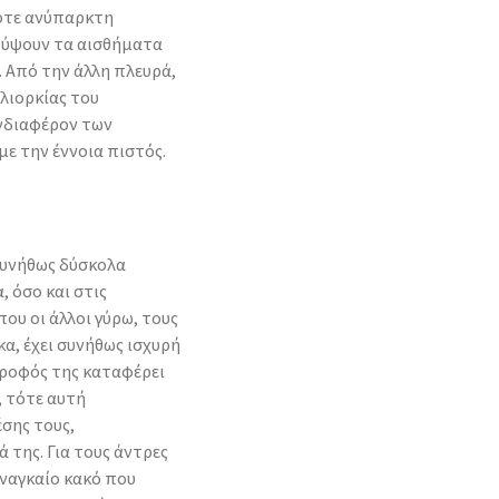
ίοτε ανύπαρκτη
ρύψουν τα αισθήματα
. Από την άλλη πλευρά,
ολιορκίας του
ενδιαφέρον των
με την έννοια πιστός.
συνήθως δύσκολα
 όσο και στις
που οι άλλοι γύρω, τους
κα, έχει συνήθως ισχυρή
ροφός της καταφέρει
, τότε αυτή
σης τους,
της. Για τους άντρες
αναγκαίο κακό που