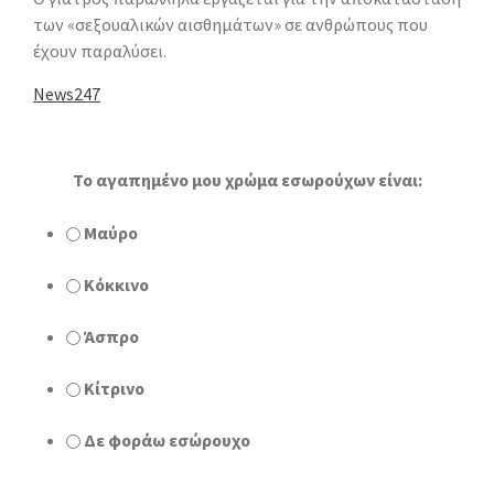
των «σεξουαλικών αισθημάτων» σε ανθρώπους που
έχουν παραλύσει.
News247
Το αγαπημένο μου χρώμα εσωρούχων είναι:
Μαύρο
Κόκκινο
Άσπρο
Κίτρινο
Δε φοράω εσώρουχο