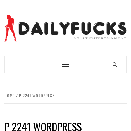
Skip
to
content
BEST NEWS AROUND THE WORLD!
Primary
Menu
HOME
P 2241 WORDPRESS
P 2241 WORDPRESS