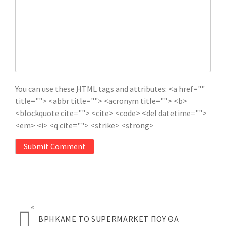
You can use these
HTML
tags and attributes:
<a href=""
title=""> <abbr title=""> <acronym title=""> <b>
<blockquote cite=""> <cite> <code> <del datetime="">
<em> <i> <q cite=""> <strike> <strong>
Submit Comment
«
ΒΡΉΚΑΜΕ ΤΟ SUPERMARKET ΠΟΥ ΘΑ