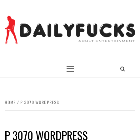
Skip
to
content
BEST NEWS AROUND THE WORLD!
Primary
Menu
HOME
P 3070 WORDPRESS
P 3070 WORDPRESS