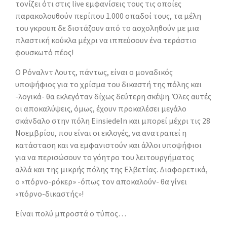
τονίζει ότι στις live εμφανίσεις τους τις οποίες
παρακολουθούν περίπου 1.000 οπαδοί τους, τα μέλη
του γκρουπ δε διστάζουν από το ασχοληθούν με μια
πλαστική κούκλα μέχρι να ιππεύσουν ένα τεράστιο
φουσκωτό πέος!
Ο Ρόναλντ Λουτς, πάντως, είναι ο μοναδικός
υποψήφιος για το χρίσμα του δικαστή της πόλης και
-λογικά- θα εκλεγόταν δίχως δεύτερη σκέψη. Όλες αυτές
οι αποκαλύψεις, όμως, έχουν προκαλέσει μεγάλο
σκάνδαλο στην πόλη Einsiedeln και μπορεί μέχρι τις 28
Νοεμβρίου, που είναι οι εκλογές, να ανατραπεί η
κατάσταση και να εμφανιστούν και άλλοι υποψήφιοι
για να περισώσουν το γόητρο του λειτουργήματος
αλλά και της μικρής πόλης της Ελβετίας. Διαφορετικά,
ο «πόρνο-ρόκερ» -όπως τον αποκαλούν- θα γίνει
«πόρνο-δικαστής»!
Είναι πολύ μπροστά ο τύπος…