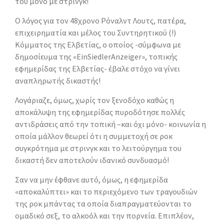
του μόνο με στρινγκ!
Ο λόγος για τον 48χρονο Ρόναλντ Λουτς, πατέρα,
επιχειρηματία και μέλος του Συντηρητικού (!)
Κόμματος της Ελβετίας, ο οποίος -σύμφωνα με
δημοσίευμα της «EinSiedlerAnzeiger», τοπικής
εφημερίδας της Ελβετίας- έβαλε στόχο να γίνει
αναπληρωτής δικαστής!
Λογάριαζε, όμως, χωρίς τον ξενοδόχο καθώς η
αποκάλυψη της εφημερίδας πυροδότησε πολλές
αντιδράσεις από την τοπική –και όχι μόνο- κοινωνία η
οποία μάλλον θεωρεί ότι η συμμετοχή σε ροκ
συγκρότημα με στρινγκ και το λειτούργημα του
δικαστή δεν αποτελούν ιδανικό συνδυασμό!
Σαν να μην έφθανε αυτό, όμως, η εφημερίδα
«αποκαλύπτει» και το περιεχόμενο των τραγουδιών
της ροκ μπάντας τα οποία διαπραγματεύονται το
ομαδικό σεξ, το αλκοόλ και την πορνεία. Επιπλέον,