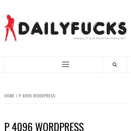
Skip
to
content
BEST NEWS AROUND THE WORLD!
Primary
Menu
HOME
P 4096 WORDPRESS
P 4096 WORDPRESS