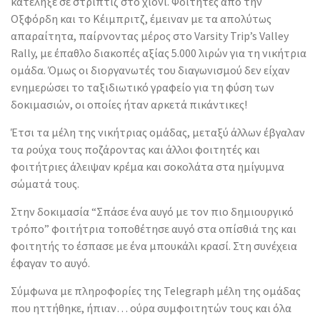
κατέληξε σε στριπτίζ στο χιόνι. Φοιτητές από την
Οξφόρδη και το Κέιμπριτζ, έμειναν με τα απολύτως
απαραίτητα, παίρνοντας μέρος στο Varsity Trip’s Valley
Rally, με έπαθλο διακοπές αξίας 5.000 λιρών για τη νικήτρια
ομάδα. Όμως οι διοργανωτές του διαγωνισμού δεν είχαν
ενημερώσει το ταξιδιωτικό γραφείο για τη φύση των
δοκιμασιών, οι οποίες ήταν αρκετά πικάντικες!
Έτσι τα μέλη της νικήτριας ομάδας, μεταξύ άλλων έβγαλαν
τα ρούχα τους ποζάροντας και άλλοι φοιτητές και
φοιτήτριες άλειψαν κρέμα και σοκολάτα στα ημίγυμνα
σώματά τους.
Στην δοκιμασία “Σπάσε ένα αυγό με τον πιο δημιουργικό
τρόπο” φοιτήτρια τοποθέτησε αυγό στα οπίσθιά της και
φοιτητής το έσπασε με ένα μπουκάλι κρασί. Στη συνέχεια
έφαγαν το αυγό.
Σύμφωνα με πληροφορίες της Telegraph μέλη της ομάδας
που ηττήθηκε, ήπιαν… ούρα συμφοιτητών τους και όλα