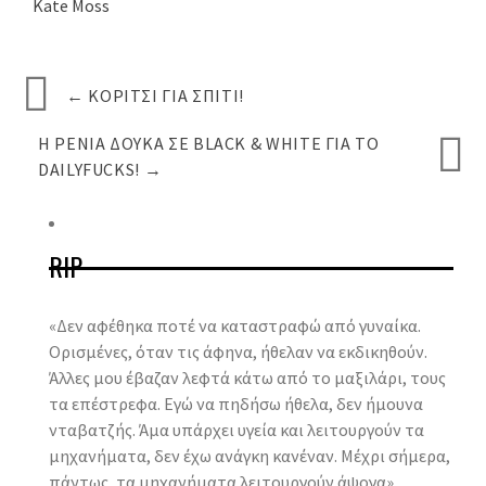
Kate Moss
←
ΚΟΡΊΤΣΙ ΓΙΑ ΣΠΊΤΙ!
Η ΡΈΝΙΑ ΔΟΎΚΑ ΣΕ BLACK & WHITE ΓΙΑ ΤΟ
DAILYFUCKS!
→
RIP
«Δεν αφέθηκα ποτέ να καταστραφώ από γυναίκα.
Ορισμένες, όταν τις άφηνα, ήθελαν να εκδικηθούν.
Άλλες μου έβαζαν λεφτά κάτω από το μαξιλάρι, τους
τα επέστρεφα. Εγώ να πηδήσω ήθελα, δεν ήμουνα
νταβατζής. Άμα υπάρχει υγεία και λειτουργούν τα
μηχανήματα, δεν έχω ανάγκη κανέναν. Μέχρι σήμερα,
πάντως, τα μηχανήματα λειτουργούν άψογα»