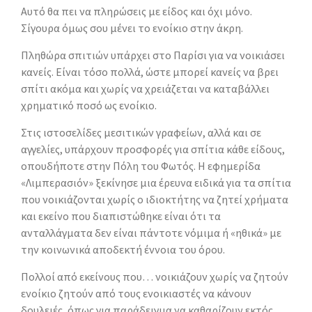
Αυτό θα πει να πληρώσεις με είδος και όχι μόνο.
Σίγουρα όμως σου μένει το ενοίκιο στην άκρη.
Πληθώρα σπιτιών υπάρχει στο Παρίσι για να νοικιάσει
κανείς. Είναι τόσο πολλά, ώστε μπορεί κανείς να βρει
σπίτι ακόμα και χωρίς να χρειάζεται να καταβάλλει
χρηματικό ποσό ως ενοίκιο.
Στις ιστοσελίδες μεσιτικών γραφείων, αλλά και σε
αγγελίες, υπάρχουν προσφορές για σπίτια κάθε είδους,
οπουδήποτε στην Πόλη του Φωτός. Η εφημερίδα
«Λιμπερασιόν» ξεκίνησε μια έρευνα ειδικά για τα σπίτια
που νοικιάζονται χωρίς ο ιδιοκτήτης να ζητεί χρήματα
και εκείνο που διαπιστώθηκε είναι ότι τα
ανταλλάγματα δεν είναι πάντοτε νόμιμα ή «ηθικά» με
την κοινωνικά αποδεκτή έννοια του όρου.
Πολλοί από εκείνους που… νοικιάζουν χωρίς να ζητούν
ενοίκιο ζητούν από τους ενοικιαστές να κάνουν
δουλειές, όπως για παράδειγμα να καθαρίζουν εκτός