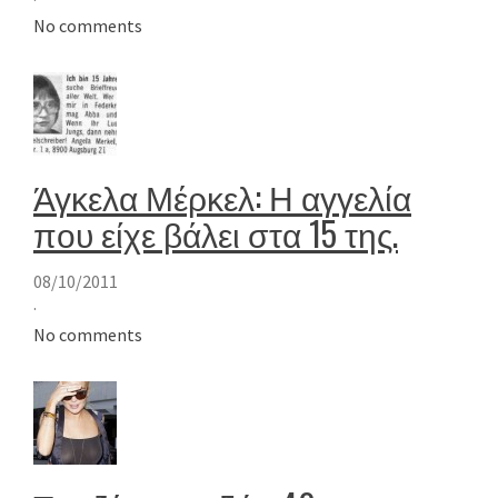
No comments
Άγκελα Μέρκελ: Η αγγελία
που είχε βάλει στα 15 της.
08/10/2011
·
No comments