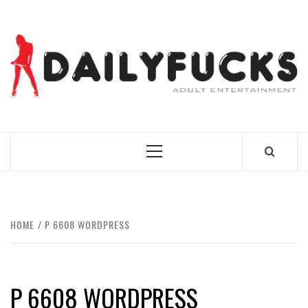
Skip
to
content
BEST NEWS AROUND THE WORLD!
Primary
Menu
HOME
P 6608 WORDPRESS
P 6608 WORDPRESS