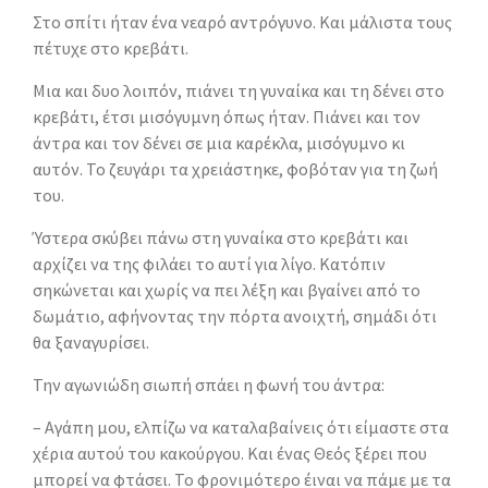
Στο σπίτι ήταν ένα νεαρό αντρόγυνο. Και μάλιστα τους
πέτυχε στο κρεβάτι.
Μια και δυο λοιπόν, πιάνει τη γυναίκα και τη δένει στο
κρεβάτι, έτσι μισόγυμνη όπως ήταν. Πιάνει και τον
άντρα και τον δένει σε μια καρέκλα, μισόγυμνο κι
αυτόν. Το ζευγάρι τα χρειάστηκε, φοβόταν για τη ζωή
του.
Ύστερα σκύβει πάνω στη γυναίκα στο κρεβάτι και
αρχίζει να της φιλάει το αυτί για λίγο. Κατόπιν
σηκώνεται και χωρίς να πει λέξη και βγαίνει από το
δωμάτιο, αφήνοντας την πόρτα ανοιχτή, σημάδι ότι
θα ξαναγυρίσει.
Την αγωνιώδη σιωπή σπάει η φωνή του άντρα:
– Αγάπη μου, ελπίζω να καταλαβαίνεις ότι είμαστε στα
χέρια αυτού του κακούργου. Και ένας Θεός ξέρει που
μπορεί να φτάσει. Το φρονιμότερο έιναι να πάμε με τα