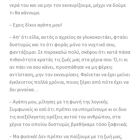
νερά του και να μην τον εκνευρίζουμε, μέχρι να δούμε
τι θα κάνουμε.
– Εχεις δίκιο αγάπη μου!
– Απ’ ότι είδα, αυτός ο αχρείος σε γλυκοκοιτάει, φταίει
δυστυχώς και το ότι φοράς μόνο το νυχτικό σου,
φαντάζομαι. Σε παρακαλώ πολύ, σκέψου ότι κατά πάσα
πιθανότητα κρατάς τις ζωές μας στα χέρια σου. Ό,τι κι
αν πάει να σου κάνει, προσπάθησε να μη φέρεις
αντίσταση, μην τον εκνευρίσεις. Φαίνεται να έχει μείνει
έγκλειστος πολλά χρόνια, ποιος ξέρει από πότε έχει να
δει γυναίκα…
– Αγάπη μου, μίλησες με τη φωνή της λογικής.
Συμφωνείς κι εσύ ότι πρέπει να υπομείνουμε κι οι δυο
τις ανεξέλεγκτες ορέξεις αυτού του ανθρώπου, στα
χέρια του οποίου δυστυχώς βρεθήκαμε τόσο ξαφνικά;
– Μα φυσικά! Δεν πρέπει να παίζουμε με τη ζωή μας,