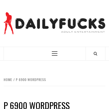
Skip
to
content
BEST NEWS AROUND THE WORLD!
Primary
Menu
HOME
P 6900 WORDPRESS
P 6900 WORDPRESS