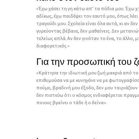
«Έχω χάσει τη γη κάτω απ’ τα πόδια μου. Έχω χ
αδίκως, έχω παιδέψει τον εαυτό μου, όπως λέει 
τραγούδι μου. Σχολεία είναι όλα αυτά, κι αν δε
γυρεύοντας βέβαια, δεν μαθαίνεις. Δεν μετανι
τελείως απλά. Αν δεν γινόταν το ένα, το άλλο, 
διαφορετικός.»
Για την προσωπική του 
«Κράτησα την ιδιωτική μου ζωή μακριά από το λ
επιθυμούσα να με κυνηγάνε να με φωτογραφίσου
πούμε, βραδινή μου έξοδο, δεν μου ταιριάζουν
δεν πιστεύω ότι ο κόσμος ενδιαφέρεται πραγμα
ποιους βγαίνει ο τάδε ή ο δείνα».