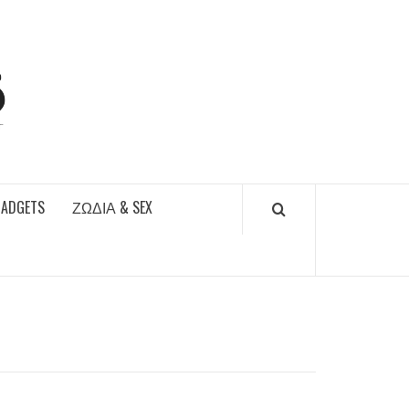
DAILYFUCKS.GR
GADGETS
ΖΏΔΙΑ & SEX