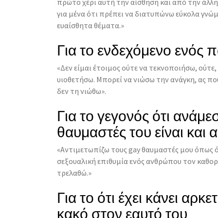
πρώτο χέρι αυτή την αίσθηση και από την άλλ
για μένα ότι πρέπει να διατυπώνω εύκολα γνώμ
ευαίσθητα θέματα.»
Για το ενδεχόμενο ενός π
«Δεν είμαι έτοιμος ούτε να τεκνοποιήσω, ούτε
υιοθετήσω. Μπορεί να νιώσω την ανάγκη, ας πο
δεν τη νιώθω».
Για το γεγονός ότι ανάμε
θαυμαστές του είναι και α
«Αντιμετωπίζω τους gay θαυμαστές μου όπως ό
σεξουαλική επιθυμία ενός ανθρώπου τον καθορί
τρελαθώ.»
Για το ότι έχει κάνει αρκε
κακό στον εαυτό του