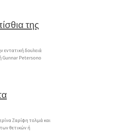
ίσθια της
ην εντατική δουλειά
ή Gunnar Petersonο
τα
ερίνα Ζαρίφη τολμά και
 των θετικών ή