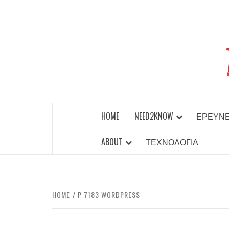
Skip
to
content
BEST NEWS AROUND THE WORLD!
HOME
NEED2KNOW
ΈΡΕΥΝ
ABOUT
ΤΕΧΝΟΛΟΓΊΑ
HOME
P 7183 WORDPRESS