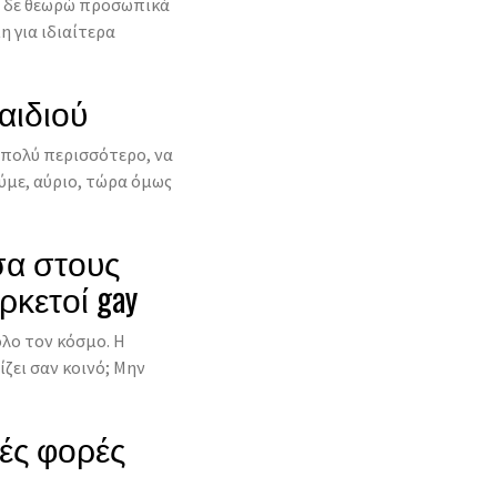
η δε θεωρώ προσωπικά
η για ιδιαίτερα
αιδιού
, πολύ περισσότερο, να
ύμε, αύριο, τώρα όμως
σα στους
ρκετοί gay
λο τον κόσμο. Η
ζει σαν κοινό; Μην
τές φορές