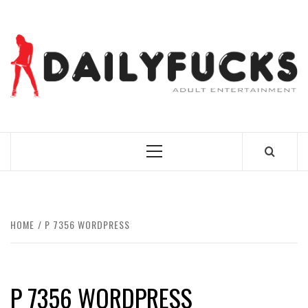
Skip
to
content
BEST NEWS AROUND THE WORLD!
Primary
Menu
HOME
P 7356 WORDPRESS
P 7356 WORDPRESS