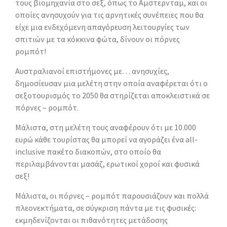
τους βιομηχανία στο σεξ, όπως το Αμστερνταμ, και οι
οποίες ανησυχούν για τις αρνητικές συνέπειες που θα
είχε μια ενδεχόμενη απαγόρευση λειτουργίες των
σπιτιών με τα κόκκινα φώτα, δίνουν οι πόρνες
ρομπότ!
Αυστραλιανοί επιστήμονες με… ανησυχίες,
δημοσίευσαν μια μελέτη στην οποία αναφέρεται ότι ο
σεξοτουρισμός το 2050 θα στηρίζεται αποκλειστικά σε
πόρνες – ρομπότ.
Μάλιστα, στη μελέτη τους αναφέρουν ότι με 10.000
ευρώ κάθε τουρίστας θα μπορεί να αγοράζει ένα all-
inclusive πακέτο διακοπών, στο οποίο θα
περιλαμβάνονται μασάζ, ερωτικοί χοροί και φυσικά
σεξ!
Μάλιστα, οι πόρνες – ρομπότ παρουσιάζουν και πολλά
πλεονεκτήματα, σε σύγκριση πάντα με τις φυσικές:
εκμηδενίζονται οι πιθανότητες μετάδοσης