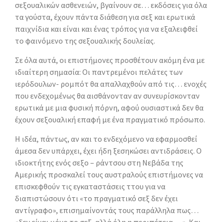
σεξουαλικών ασθενειών, βγαίνουν σε… εκδόσεις για όλα
τα γούστα, έχουν πάντα διάθεση για σεξ και ερωτικά
παιχνίδια και είναι και ένας τρόπος για να εξαλειφθεί
το φαινόμενο της σεξουαλικής δουλείας.
Σε όλα αυτά, οι επιστήμονες προσθέτουν ακόμη ένα με
ιδιαίτερη σημασία: Οι παντρεμένοι πελάτες των
ιερόδουλων- ρομπότ θα απαλλαχθούν από τις… ενοχές
που ενδεχομένως θα αισθάνονταν αν συνευρίσκονταν
ερωτικά με μια φυσική πόρνη, αφού ουσιαστικά δεν θα
έχουν σεξουαλική επαφή με ένα πραγματικό πρόσωπο.
Η ιδέα, πάντως, αν και το ενδεχόμενο να εφαρμοσθεί
άμεσα δεν υπάρχει, έχει ήδη ξεσηκώσει αντιδράσεις. Ο
ιδιοκτήτης ενός σεξο – ράντσου στη Νεβάδα της
Αμερικής προσκαλεί τους αυστραλούς επιστήμονες να
επισκεφθούν τις εγκαταστάσεις ττου για να
διαπιστώσουν ότι «το πραγματικό σεξ δεν έχει
αντίγραφο», επισημαίνοντάς τους παράλληλα πως…
«δεν είναι μόνο το σεξ, αλλά όλη η περιπέτεια… ». Και