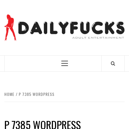
Skip
to
content
BEST NEWS AROUND THE WORLD!
Primary
Menu
HOME
P 7385 WORDPRESS
P 7385 WORDPRESS