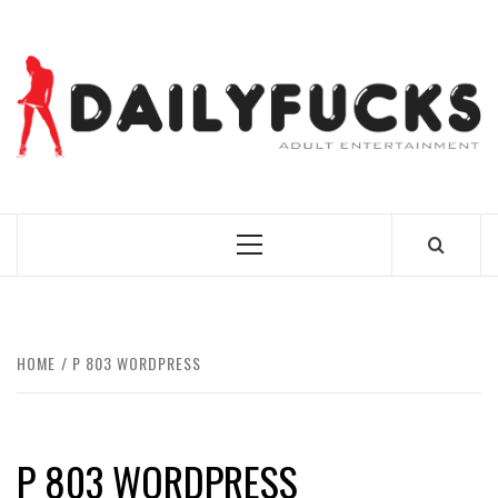
Skip
to
content
BEST NEWS AROUND THE WORLD!
Primary
Menu
HOME
P 803 WORDPRESS
P 803 WORDPRESS