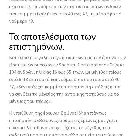
εκατοστά. Τα νούµερα των παπουτσιών των ανδρών
που συµµετείχαν ήταν από 40 εως 47, µε µέσο όρο το
νούµερο 43.
Τα αποτελέσματα των
επιστημόνων.
Και τώρα η µεγάλη στιγµή: σύµφωνα µε την έρευνα των
βρεττανών ουρολόγων Shah και Christopher σε δείγµα
104 ανδρών, ηλικίας 16 εως 65 ετών, µε µέγεθος πέους
από 6-18 εκατοστά και νούµερο παπουτσιού από 40-
47, «δεν υπάρχει καμμία επιστημονική απόδειξη που
να συνδέει το μέγεθος της αντρικής πατούσας με το
μέγεθος του πέους»!
Η υπεύθυνη της έρευνας δρ Jyoti Shah πάντως
επισηµαίνει: «Θα συνεχίσουµε τις έρευνες µας γιατι
είναι πολύ πιθανό να σχετίζεται το µέγεθος του
ανδρικού µορίου µε κάποιο άλλο σηµείο του σώµατος