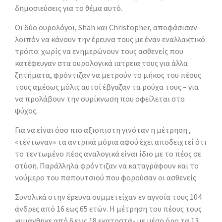
δημοσιεύσεις για το θέμα αυτό.
Οι δύο ουρολόγοι, Shah και Christopher, αποφάσισαν
λοιπόν να κάνουν την έρευνα τους με έναν εναλλακτικό
τρόπο: χωρίς να ενημερώνουν τους ασθενείς που
κατέφευγαν στα ουρολογικά ιατρεια τους για άλλα
ζητήματα, φρόντιζαν να μετρούν το μήκος του πέους
τους αμέσως μόλις αυτοί έβγαζαν τα ρούχα τους – για
να προλάβουν την συρίκνωση που οφείλεται στο
ψύχος.
Για να είναι όσο πιο αξιοπιστη γινόταν η µέτρηση ,
«τέντωναν» τα αντρικά µόρια αφού έχει αποδειχτεί ότι
το τεντωµένο πέος αναλογικά είναι ίδιο με το πέος σε
στύση. Παράλληλα φρόντιζαν να καταγράφουν και το
νούµερο του παπουτσιού που φορούσαν οι ασθενείς.
Συνολικά στην έρευνα συµµετείχαν εν αγνοία τους 104
άνδρες από 16 εως 65 ετών. Η µέτρηση του πέους τους
κυµάνθηκε από 6 εως 18 εκατοστά- µε µέσο όρο τα 13