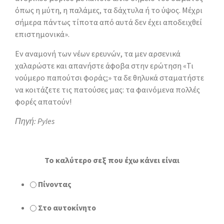
όπως η µύτη, η παλάµες, τα δάχτυλα ή το ύψος. Μέχρι
σήµερα πάντως τίποτα από αυτά δεν έχει αποδειχθεί
επιστηµονικά».
Εν αναμονή των νέων ερευνών, τα μεν αρσενικά
χαλαρώστε και απανήστε άφοβα στην ερώτηση «Τι
νούμερο παπούτσι φοράς;» τα δε θηλυκά σταματήστε
να κοιτάζετε τις πατούσες μας: τα φαινόμενα πολλές
φορές απατούν!
Πηγή: Pyles
To καλύτερο σεξ που έχω κάνει είναι
Πίνοντας
Στο αυτοκίνητο