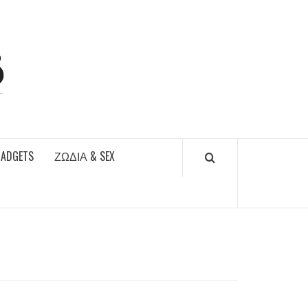
DAILYFUCKS.GR
GADGETS
ΖΏΔΙΑ & SEX