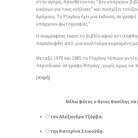
στην αγορά, προσθέτοντας “Δεν υπάρχουν βιβ
εικόνων για τους ενήλικες” και συνεχίζει τονίζο
δρόμους. Το Playboy έχει μια έκδοση, σε γραφή
υπάρχουν φωτογραφίες.”
Η συγγραφέας έκανε το βιβλίο αφού αντιλήφθηκ
παραλειφθεί από μια κουλτούρα κορεσμένη με σ
Μεταξύ 1970 και 1985 το Playboy τύπωνε αντί
περιοδικού σε γραφή Μπράιγ , χωρίς όμως να π
{
πηγή
}
Θέλω φέτος ο Άγιος Βασίλης να 
τον Αλέξανδρο Τζόρβα.
την Κατερίνα Στικούδη.