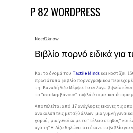
P 82 WORDPRESS
Need2know
Βιβλίο πορνό ειδικά για τυ
Και το όνομά του
Tactile Minds
και κοστίζει 15
πρωτότυπο βιβλίο πορνογραφικού περιεχομέ
τη Καναδή Λίζα Μέρφυ. Το εν λόγω βιβλίο είναι
το ”απολαμβάνουν” τυφλά άτομα και άτομα 
Αποτελείται από 17 ανάγλυφες εικόνες τις οποί
ανακαλύπτεις μεταξύ άλλων μια γυμνή γυναίκα 
χορού , μια γυναίκα με το “τέλειο στήθος” και
αγάπη”.Η Λίζα δηλώνει ότι έκανε το βιβλίο για 