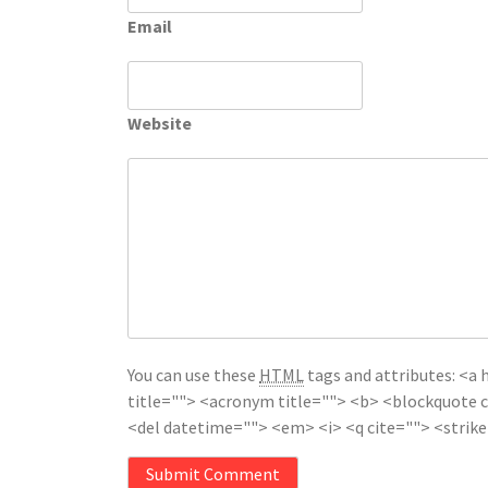
Email
Website
You can use these
HTML
tags and attributes:
<a 
title=""> <acronym title=""> <b> <blockquote c
<del datetime=""> <em> <i> <q cite=""> <strik
Submit Comment