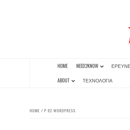
Skip
to
content
BEST NEWS AROUND THE WORLD!
HOME
NEED2KNOW
ΈΡΕΥΝ
ABOUT
ΤΕΧΝΟΛΟΓΊΑ
HOME
P 82 WORDPRESS