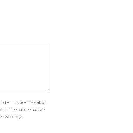
href="" title=""> <abbr
ite=""> <cite> <code>
e> <strong>