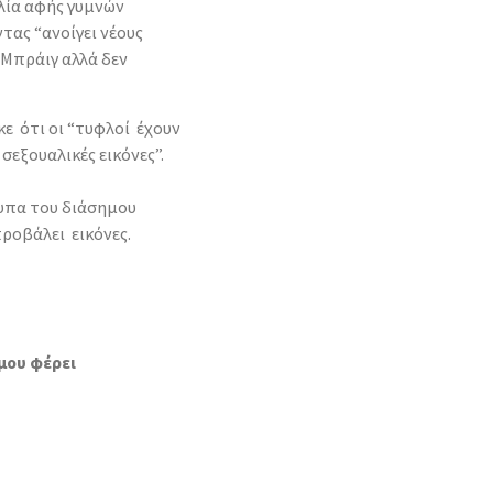
λία αφής γυμνών
ντας “ανοίγει νέους
 Μπράιγ αλλά δεν
ε ότι οι “τυφλοί έχουν
εξουαλικές εικόνες”.
τυπα του διάσημου
ροβάλει εικόνες.
μου φέρει