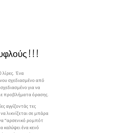
φλούς ! ! !
0 λίρες. Ένα
νου σχεδιασμένο από
 σχεδιασμένο για να
με προβλήματα όρασης.
ες αγγίζοντάς τες
να λικνίζεται σε μπάρα
 ένα “αρσενικό ρομπότ
να καλύψει ένα κενό