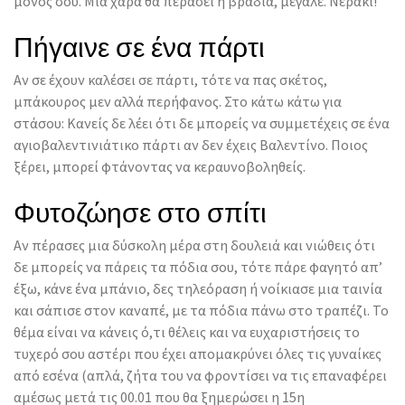
μόνος σου. Μια χαρά θα περάσει η βραδιά, μεγάλε. Νεράκι!
Πήγαινε σε ένα πάρτι
Αν σε έχουν καλέσει σε πάρτι, τότε να πας σκέτος,
μπάκουρος μεν αλλά περήφανος. Στο κάτω κάτω για
στάσου: Κανείς δε λέει ότι δε μπορείς να συμμετέχεις σε ένα
αγιοβαλεντινιάτικο πάρτι αν δεν έχεις Βαλεντίνο. Ποιος
ξέρει, μπορεί φτάνοντας να κεραυνοβοληθείς.
Φυτοζώησε στο σπίτι
Αν πέρασες μια δύσκολη μέρα στη δουλειά και νιώθεις ότι
δε μπορείς να πάρεις τα πόδια σου, τότε πάρε φαγητό απ’
έξω, κάνε ένα μπάνιο, δες τηλεόραση ή νοίκιασε μια ταινία
και σάπισε στον καναπέ, με τα πόδια πάνω στο τραπέζι. Το
θέμα είναι να κάνεις ό,τι θέλεις και να ευχαριστήσεις το
τυχερό σου αστέρι που έχει απομακρύνει όλες τις γυναίκες
από εσένα (απλά, ζήτα του να φροντίσει να τις επαναφέρει
αμέσως μετά τις 00.01 που θα ξημερώσει η 15η