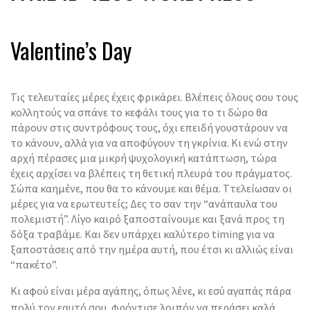
Valentine’s Day
Τις τελευταίες μέρες έχεις φρικάρει. Βλέπεις όλους σου τους
κολλητούς να σπάνε το κεφάλι τους για το τι δώρο θα
πάρουν στις συντρόφους τους, όχι επειδή γουστάρουν να
το κάνουν, αλλά για να αποφύγουν τη γκρίνια. Κι ενώ στην
αρχή πέρασες μια μικρή ψυχολογική κατάπτωση, τώρα
έχεις αρχίσει να βλέπεις τη θετική πλευρά του πράγματος.
Σώπα καημένε, που θα το κάνουμε και θέμα. Ττελείωσαν οι
μέρες για να ερωτευτείς; Δες το σαν την “ανάπαυλα του
πολεμιστή”. Λίγο καιρό ξαποσταίνουμε και ξανά προς τη
δόξα τραβάμε. Και δεν υπάρχει καλύτερο timing για να
ξαποστάσεις από την ημέρα αυτή, που έτσι κι αλλιώς είναι
“πακέτο”.
Κι αφού είναι μέρα αγάπης, όπως λένε, κι εσύ αγαπάς πάρα
πολύ τον εαυτό σου, φρόντισε λοιπόν να περάσει καλά