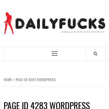
Skip
to
content
BEST NEWS AROUND THE WORLD!
Primary
Menu
HOME
PAGE ID 4283 WORDPRESS
PAGE ID 4283 WORDPRESS