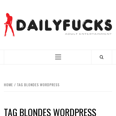
Skip
to
content
BEST NEWS AROUND THE WORLD!
Primary
Menu
HOME
TAG BLONDES WORDPRESS
TAG BLONDES WORDPRESS