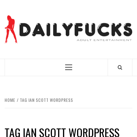
Skip
to
content
BEST NEWS AROUND THE WORLD!
Primary
Menu
HOME
TAG IAN SCOTT WORDPRESS
TAG IAN SCOTT WORDPRESS