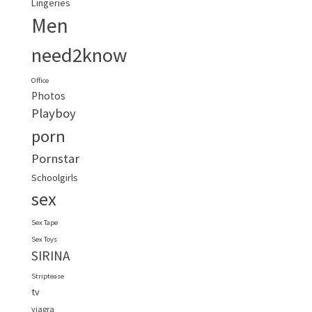
Lingeries
Men
need2know
Office
Photos
Playboy
porn
Pornstar
Schoolgirls
sex
Sex Tape
Sex Toys
SIRINA
Striptease
tv
viagra