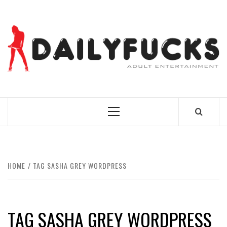
Skip
to
content
BEST NEWS AROUND THE WORLD!
Primary
Menu
HOME
TAG SASHA GREY WORDPRESS
TAG SASHA GREY WORDPRESS