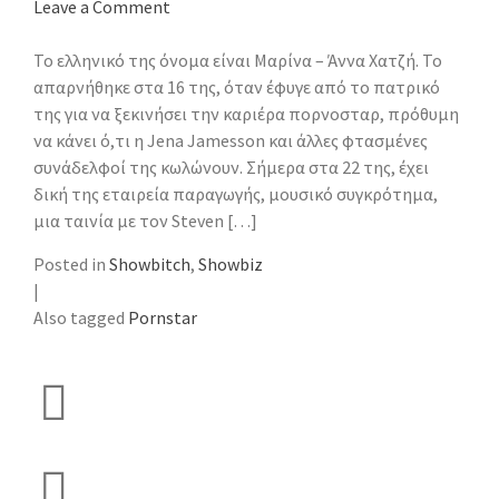
Leave a Comment
Το ελληνικό της όνομα είναι Μαρίνα – Άννα Χατζή. Το
απαρνήθηκε στα 16 της, όταν έφυγε από το πατρικό
της για να ξεκινήσει την καριέρα πορνοσταρ, πρόθυμη
να κάνει ό,τι η Jena Jamesson και άλλες φτασμένες
συνάδελφοί της κωλώνουν. Σήμερα στα 22 της, έχει
δική της εταιρεία παραγωγής, μουσικό συγκρότημα,
μια ταινία με τον Steven […]
Posted in
Showbitch
,
Showbiz
|
Also tagged
Pornstar