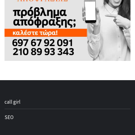
call girl
SEO