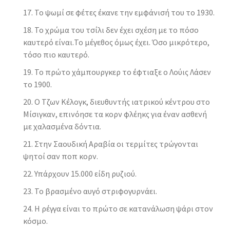
Το ψωμί σε φέτες έκανε την εμφάνισή του το 1930.
Το χρώμα του τσίλι δεν έχει σχέση με το πόσο
καυτερό είναι.Το μέγεθος όμως έχει. Όσο μικρότερο,
τόσο πιο καυτερό.
Το πρώτο χάμπουργκερ το έφτιαξε ο Λούις Λάσεν
το 1900.
Ο Τζων Κέλογκ, διευθυντής ιατρικού κέντρου στο
Μίσιγκαν, επινόησε τα κορν φλέηκς για έναν ασθενή
με χαλασμένα δόντια.
Στην Σαουδική Αραβία οι τερμίτες τρώγονται
ψητοί σαν ποπ κορν.
Υπάρχουν 15.000 είδη ρυζιού.
Το βρασμένο αυγό στριφογυρνάει.
Η ρέγγα είναι το πρώτο σε κατανάλωση ψάρι στον
κόσμο.