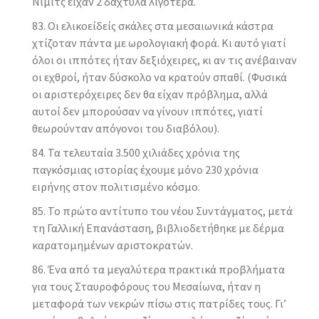
Νίμιτς είχαν 2 δάχτυλα λιγότερα.
Οι ελικοείδείς σκάλες στα μεσαιωνικά κάστρα
χτίζοταν πάντα με ωρολογιακή φορά. Κι αυτό γιατί
όλοι οι ιππότες ήταν δεξιόχειρες, κι αν τις ανέβαιναν
οι εχθροί, ήταν δύσκολο να κρατούν σπαθί. (Φυσικά
οι αριστερόχειρες δεν θα είχαν πρόβλημα, αλλά
αυτοί δεν μπορούσαν να γίνουν ιππότες, γιατί
θεωρούνταν απόγονοι του διαβόλου).
Τα τελευταία 3.500 χιλιάδες χρόνια της
παγκόσμιας ιστορίας έχουμε μόνο 230 χρόνια
ειρήνης στον πολιτισμένο κόσμο.
Το πρώτο αντίτυπο του νέου Συντάγματος, μετά
τη Γαλλική Επανάσταση, βιβλιοδετήθηκε με δέρμα
καρατομημένων αριστοκρατών.
Ένα από τα μεγαλύτερα πρακτικά προβλήματα
για τους Σταυροφόρους του Μεσαίωνα, ήταν η
μεταφορά των νεκρών πίσω στις πατρίδες τους. Γι’