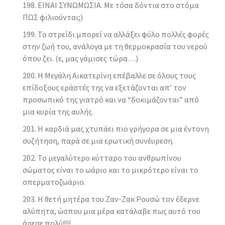
ΕΙΝΑΙ ΣΥΝΩΜΩΣΙΑ. Με τόσα δόντια στο στόμα
ΠΩΣ φιλιούνται;)
Το στρείδι μπορεί να αλλάξει φύλο πολλές φορές
στην ζωή του, ανάλογα με τη θερμοκρασία του νερού
όπου ζει. (ε, μας γάμισες τώρα…)
Η Μεγάλη Αικατερίνη επέβαλλε σε όλους τους
επίδοξους εράστές της να εξετάζονται απ’ τον
προσωπικό της γιατρό και να “δοκιμάζονται” από
μια κυρία της αυλής.
Η καρδιά μας χτυπάει πιο γρήγορα σε μια έντονη
συζήτηση, παρά σε μια ερωτική συνέυρεση.
Το μεγαλύτερο κύτταρο του ανθρωπίνου
σώματος είναι το ωάριο και το μικρότερο είναι το
σπερματοζωάριο.
Η θετή μητέρα του Ζαν-Ζακ Ρουσώ τον έδερνε
αλύπητα, ώσπου μια μέρα κατάλαβε πως αυτό του
άρεσε πολύ!!!!