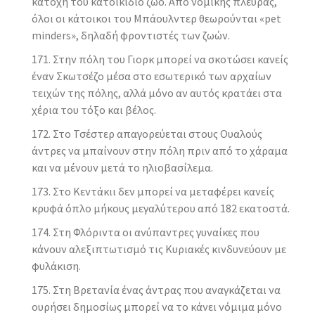
κατοχή του κατοικίδιο ζώο. Από νομικής πλευράς,
όλοι οι κάτοικοι του Μπάουλντερ θεωρούνται «pet
minders», δηλαδή φροντιστές των ζωών.
Στην πόλη του Γιορκ μπορεί να σκοτώσει κανείς
έναν Σκωτσέζο μέσα στο εσωτερικό των αρχαίων
τειχών της πόλης, αλλά μόνο αν αυτός κρατάει στα
χέρια του τόξο και βέλος.
Στο Τσέστερ απαγορεύεται στους Ουαλούς
άντρες να μπαίνουν στην πόλη πριν από το χάραμα
και να μένουν μετά το ηλιοβασίλεμα.
Στο Κεντάκιι δεν μπορεί να μεταφέρει κανείς
κρυφά όπλο μήκους μεγαλύτερου από 182 εκατοστά.
Στη Φλόριντα οι ανύπαντρες γυναίκες που
κάνουν αλεξιπτωτισμό τις Κυριακές κινδυνεύουν με
φυλάκιση.
Στη Βρετανία ένας άντρας που αναγκάζεται να
ουρήσει δημοσίως μπορεί να το κάνει νόμιμα μόνο