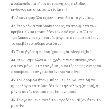
ο υαλοκαθαριστήρας αυτοκινήτου, η έξοδος
κινδύνου και οι εκτυπωτές laser ?
Απάντηση: Oλα έχουν επινοηθεί από γυναίκες..
Στα χρόνια του Shakespeare, τα στρώματα των
κρεβατιών κατασκευάζονταν από σχοινιά. Όταν
τραβούσαν τα σχοινιά , έσφιγγε το στρώμα και έκανε
το κρεβάτι σταθερό ,για ύπνο.
Έτσι βγήκε η φράση ‘goodnight, sleep tight’.
Στην Βαβυλώνα 4.000 χρόνια πίσω συνηθιζόταν
για τον μήνα μετά τον γάμο , ο πατέρας της νύφης να
προσφέρει στον γαμπρό ένα για να πίνει.
Το υδρόμελι ήταν μπύρα με μέλι και επειδή το
ημερολόγιο τότε βασιζόταν στην σελήνη (moon), ο
μήνας αυτός ονομάστηκε honeymoon.
Το αγαπημένο ποτό του προέδρου Νίξον ήταν το
μαρτίνι.