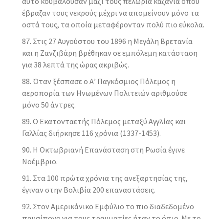
αυτό κουβαλούσαν μαζί τους πελώρια καζάνια όπου
έβραζαν τους νεκρούς μέχρι να απομείνουν μόνο τα
οστά τους, τα οποία μεταφέρονταν πολύ πιο εύκολα.
Στις 27 Αυγούστου του 1896 η Μεγάλη Βρετανία
και η Ζανζιβάρη βρέθηκαν σε εμπόλεμη κατάσταση
για 38 λεπτά της ώρας ακριβώς.
Όταν ξέσπασε ο Α’ Παγκόσμιος Πόλεμος η
αεροπορία των Ηνωμένων Πολιτειών αριθμούσε
μόνο 50 άντρες.
Ο Εκατονταετής Πόλεμος μεταξύ Αγγλίας και
Γαλλίας διήρκησε 116 χρόνια (1337-1453).
Η Οκτωβριανή Επανάσταση στη Ρωσία έγινε
Νοέμβριο.
Στα 100 πρώτα χρόνια της ανεξαρτησίας της,
έγιναν στην Βολιβία 200 επαναστάσεις.
Στον Αμερικάνικο Εμφύλιο το πιο διαδεδομένο
παυσίπονο για τους τραυματίες ήταν το όπιο. Με το