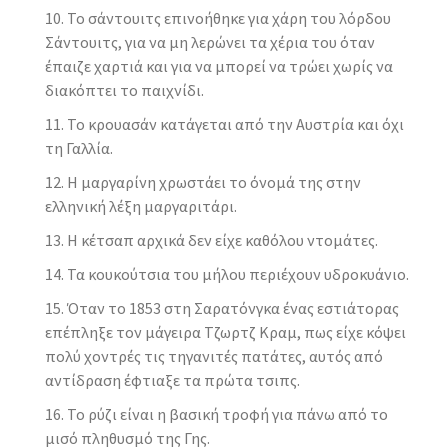
Το σάντουιτς επινοήθηκε για χάρη του λόρδου
Σάντουιτς, για να μη λερώνει τα χέρια του όταν
έπαιζε χαρτιά και για να μπορεί να τρώει χωρίς να
διακόπτει το παιχνίδι.
Το κρουασάν κατάγεται από την Αυστρία και όχι
τη Γαλλία.
Η μαργαρίνη χρωστάει το όνομά της στην
ελληνική λέξη μαργαριτάρι.
Η κέτσαπ αρχικά δεν είχε καθόλου ντομάτες.
Τα κουκούτσια του μήλου περιέχουν υδροκυάνιο.
Όταν το 1853 στη Σαρατόνγκα ένας εστιάτορας
επέπληξε τον μάγειρα Τζωρτζ Κραμ, πως είχε κόψει
πολύ χοντρές τις τηγανιτές πατάτες, αυτός από
αντίδραση έφτιαξε τα πρώτα τσιπς.
Το ρύζι είναι η βασική τροφή για πάνω από το
μισό πληθυσμό της Γης.