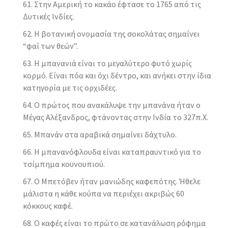
Στην Αμερική το κακάο έφτασε το 1765 από τις
Δυτικές Ινδίες.
Η βοτανική ονομασία της σοκολάτας σημαίνει
“φαί των θεών”.
Η μπανανιά είναι το μεγαλύτερο φυτό χωρίς
κορμό. Είναι πόα και όχι δέντρο, και ανήκει στην ίδια
κατηγορία με τις ορχιδέες.
Ο πρώτος που ανακάλυψε την μπανάνα ήταν ο
Μέγας Αλέξανδρος, φτάνοντας στην Ινδία το 327π.Χ.
Μπανάν στα αραβικά σημαίνει δάχτυλο.
Η μπανανόφλουδα είναι καταπραυντικό για το
τσίμπημα κουνουπιού.
Ο Μπετόβεν ήταν μανιώδης καφεπότης. Ήθελε
μάλιστα η κάθε κούπα να περιέχει ακριβώς 60
κόκκους καφέ.
Ο καφές είναι το πρώτο σε κατανάλωση ρόφημα