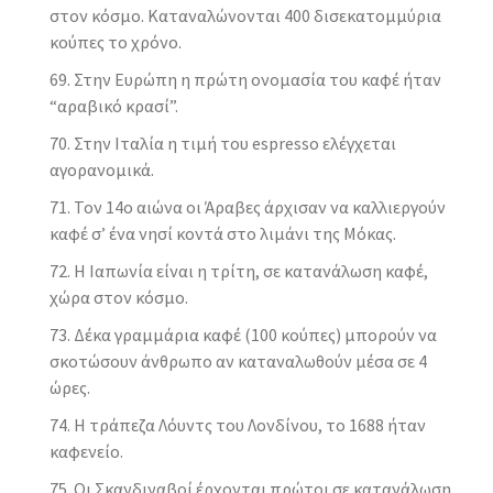
στον κόσμο. Καταναλώνονται 400 δισεκατομμύρια
κούπες το χρόνο.
Στην Ευρώπη η πρώτη ονομασία του καφέ ήταν
“αραβικό κρασί”.
Στην Ιταλία η τιμή του espresso ελέγχεται
αγορανομικά.
Τον 14ο αιώνα οι Άραβες άρχισαν να καλλιεργούν
καφέ σ’ ένα νησί κοντά στο λιμάνι της Μόκας.
Η Ιαπωνία είναι η τρίτη, σε κατανάλωση καφέ,
χώρα στον κόσμο.
Δέκα γραμμάρια καφέ (100 κούπες) μπορούν να
σκοτώσουν άνθρωπο αν καταναλωθούν μέσα σε 4
ώρες.
Η τράπεζα Λόυντς του Λονδίνου, το 1688 ήταν
καφενείο.
Οι Σκανδιναβοί έρχονται πρώτοι σε κατανάλωση