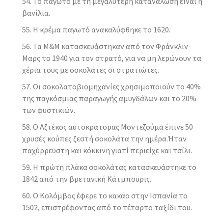
Το παγωτό με τη μεγαλύτερη κατανάλωση είναι η
βανίλια.
Η κρέμα παγωτό ανακαλύφθηκε το 1620.
Τα Μ&Μ κατασκευάστηκαν από τον Φράνκλιν
Μαρς το 1940 για τον στρατό, για να μη λερώνουν τα
χέρια τους με σοκολάτες οι στρατιώτες.
Οι σοκολατοβιομηχανίες χρησιμοποιούν το 40%
της παγκόσμιας παραγωγής αμυγδάλων και το 20%
των φυστικιών.
Ο Αζτέκος αυτοκράτορας Μοντεζούμα έπινε 50
χρυσές κούπες ζεστή σοκολάτα την ημέρα.Ήταν
παχύρρευστη και κόκκινη γιατί περιείχε και τσίλι.
Η πρώτη πλάκα σοκολάτας κατασκευάστηκε το
1842 από την βρετανική Κάτμπουρις.
Ο Κολόμβος έφερε το κακάο στην Ισπανία το
1502, επιστρέφοντας από το τέταρτο ταξίδι του.