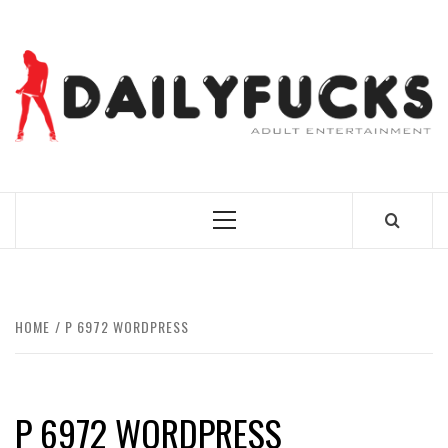
Skip
to
content
BEST NEWS AROUND THE WORLD!
Primary
Menu
HOME
P 6972 WORDPRESS
P 6972 WORDPRESS