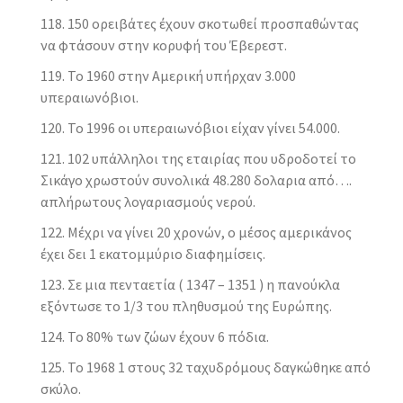
150 ορειβάτες έχουν σκοτωθεί προσπαθώντας
να φτάσουν στην κορυφή του Έβερεστ.
Το 1960 στην Αμερική υπήρχαν 3.000
υπεραιωνόβιοι.
Το 1996 οι υπεραιωνόβιοι είχαν γίνει 54.000.
102 υπάλληλοι της εταιρίας που υδροδοτεί το
Σικάγο χρωστούν συνολικά 48.280 δολαρια από….
απλήρωτους λογαριασμούς νερού.
Μέχρι να γίνει 20 χρονών, ο μέσος αμερικάνος
έχει δει 1 εκατομμύριο διαφημίσεις.
Σε μια πενταετία ( 1347 – 1351 ) η πανούκλα
εξόντωσε το 1/3 του πληθυσμού της Ευρώπης.
Το 80% των ζώων έχουν 6 πόδια.
Το 1968 1 στους 32 ταχυδρόμους δαγκώθηκε από
σκύλο.