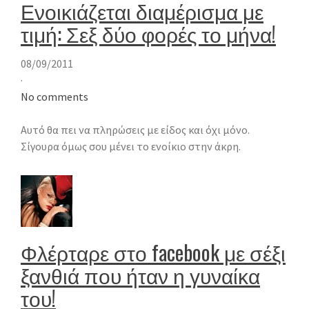
Ενοικιάζεται διαμέρισμα με
τιμή: Σεξ δύο φορές το μήνα!
08/09/2011
·
No comments
Αυτό θα πει να πληρώσεις με είδος και όχι μόνο.
Σίγουρα όμως σου μένει το ενοίκιο στην άκρη.
Φλέρταρε στο facebook με σέξι
ξανθιά που ήταν η γυναίκα
του!