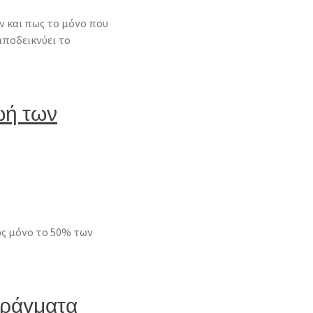
ν και πως το μόνο που
 αποδεικνύει το
ωή των
ώς μόνο το 50% των
πράγματα