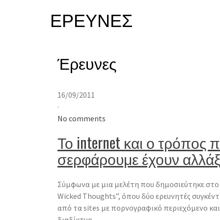
ΈΡΕΥΝΕΣ
Έρευνες
16/09/2011
·
No comments
Το internet και ο τρόπος 
σερφάρουμε έχουν αλλάξ
Σύμφωνα με μια μελέτη που δημοσιεύτηκε στο β
Wicked Thoughts”, όπου δύο ερευνητές συγκέν
από τα sites με πορνογραφικό περιεχόμενο και
διαδίκτυο