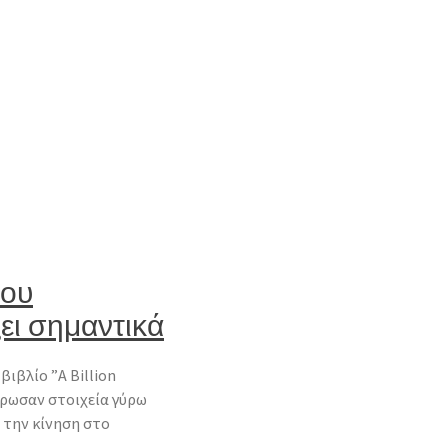
που
ει σημαντικά
ιβλίο ”A Billion
τρωσαν στοιχεία γύρω
 την κίνηση στο