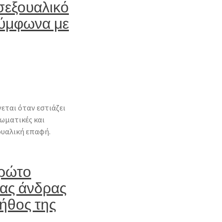
 σεξουαλικό
ύμφωνα με
εται όταν εστιάζει
σωματικές και
ουαλική επαφή.
πρώτο
ας άνδρας
τήθος της