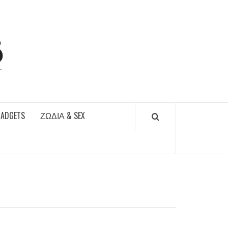
DAILYFUCKS.GR
GADGETS
ΖΏΔΙΑ & SEX