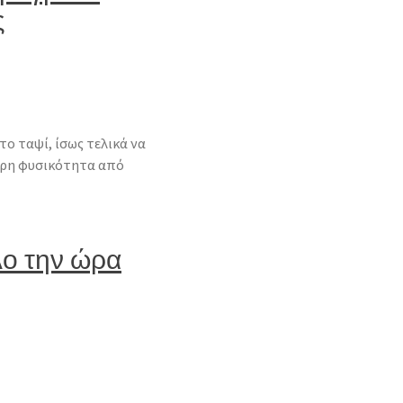
ς
το ταψί, ίσως τελικά να
τερη φυσικότητα από
λο την ώρα