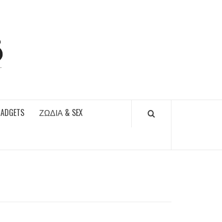
DAILYFUCKS.GR
GADGETS
ΖΏΔΙΑ & SEX