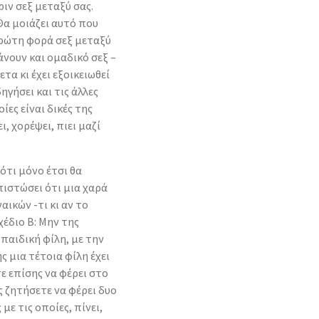
ριν σεξ μεταξύ σας.
Θα μοιάζει αυτό που
 πρώτη φορά σεξ μεταξύ
νουν και ομαδικό σεξ –
τα κι έχει εξοικειωθεί
ηγήσει και τις άλλες
ίες είναι δικές της
ι, χορέψει, πιει μαζί
ότι μόνο έτσι θα
πιστώσει ότι μια χαρά
αικών -τι κι αν το
έδιο Β: Μην της
 παιδική φίλη, με την
ς μια τέτοια φίλη έχει
ε επίσης να φέρει στο
ς ζητήσετε να φέρει δυο
 με τις οποίες, πίνει,