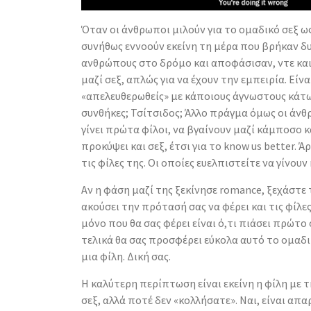
Όταν οι άνθρωποι μιλούν για το ομαδικό σεξ 
συνήθως εννοούν εκείνη τη μέρα που βρήκαν δ
ανθρώπους στο δρόμο και αποφάσισαν, ντε και 
μαζί σεξ, απλώς για να έχουν την εμπειρία. Είν
«απελευθερωθείς» με κάποιους άγνωστους κάτω
συνθήκες; Τσίτσιδος; Άλλο πράγμα όμως οι άνθ
γίνει πρώτα φίλοι, να βγαίνουν μαζί κάμποσο κ
προκύψει και σεξ, έτσι για το know us better. Άρ
τις φίλες της. Οι οποίες ευελπιστείτε να γίνουν 
Αν η φάση μαζί της ξεκίνησε romance, ξεχάστε 
ακούσει την πρότασή σας να φέρει και τις φίλε
μόνο που θα σας φέρει είναι ό,τι πιάσει πρώτο
τελικά θα σας προσφέρει εύκολα αυτό το ομαδικό
μια φίλη. Δική σας.
Η καλύτερη περίπτωση είναι εκείνη η φίλη με τ
σεξ, αλλά ποτέ δεν «κολλήσατε». Ναι, είναι απ