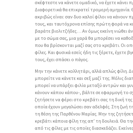
σκέφτεστε να κάνετε ομαδικό, να έχετε κάνει π
Διαφορετικά θα επικρατεί τρομερή αμηχανία. 
ακριβώς είναι: σαν δυο καλοί φίλοι να κάνουν
τους, και ταυτόχρονα επίσης πρώτη φορά να κά
βαράτε βιολιτζήδες… Αν όμως εκείνη νιώθει άνε
με το σώμα σας, μια χαρά θα μπορέσει να καθοδ
που θα βρίσκονται μαζί σας στο κρεβάτι. Οι οπο
φίλες. Και φυσικά εσείς ήδη τις ξέρετε, έχετε βγε
τους, έχει σπάσει ο πάγος.
Μην την κάνετε κολλητάρι, αλλά απλώς φίλη. Δι
μπορείτε να κάνετε και σεξ μαζί της. Μόλις δια
μπορεί να υπάρξει φιλία μεταξύ αντρών και γυν
κάνουν κάπου κάπου-, βάλτε σε εφαρμογή το σχ
ζητήσετε να φέρει στο κρεβάτι σας τη δική της
οποία έχουν μεγαλώσει σαν αδελφές. Στη ζωή τη
τη θέση της Παρθένου Μαρίας. Μην της ζητήσετ
κρεβάτι κάποια φίλη της απ’ τη δουλειά. Θα τη
από τις φίλες με τις οποίες διασκεδάζει. Εκείνες