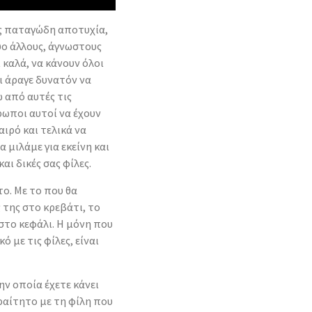
ως παταγώδη αποτυχία,
υο άλλους, άγνωστους
καλά, να κάνουν όλοι
αι άραγε δυνατόν να
 από αυτές τις
ρωποι αυτοί να έχουν
αιρό και τελικά να
α μιλάμε για εκείνη και
και δικές σας φίλες.
το. Με το που θα
ς της στο κρεβάτι, το
 στο κεφάλι. Η μόνη που
 με τις φίλες, είναι
ην οποία έχετε κάνει
αραίτητο με τη φίλη που