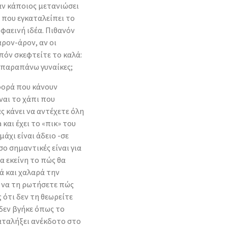
 αν κάποιος μετανιώσει
ς που εγκαταλείπει το
 φαεινή ιδέα. Πιθανόν
άρον-άρον, αν οι
πόν σκεφτείτε το καλά:
ή παραπάνω γυναίκες;
φορά που κάνουν
ίναι το χάπι που
ς κάνει να αντέχετε όλη
 και έχει το «πικ» του
άχι είναι άδειο -σε
σο σημαντικές είναι για
ια εκείνη το πώς θα
ά και χαλαρά την
α να τη ρωτήσετε πώς
 ότι δεν τη θεωρείτε
δεν βγήκε όπως το
καταλήξει ανέκδοτο στο