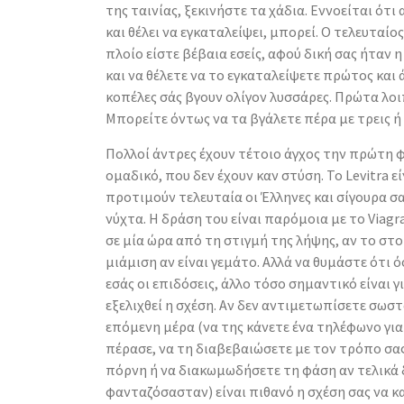
της ταινίας, ξεκινήστε τα χάδια. Εννοείται ότι
και θέλει να εγκαταλείψει, μπορεί. Ο τελευταίο
πλοίο είστε βέβαια εσείς, αφού δική σας ήταν η
και να θέλετε να το εγκαταλείψετε πρώτος και 
κοπέλες σάς βγουν ολίγον λυσσάρες. Πρώτα λοι
Μπορείτε όντως να τα βγάλετε πέρα με τρεις 
Πολλοί άντρες έχουν τέτοιο άγχος την πρώτη 
ομαδικό, που δεν έχουν καν στύση. Το Levitra ε
προτιμούν τελευταία οι Έλληνες και σίγουρα σα
νύχτα. Η δράση του είναι παρόμοια με το Viagra
σε μία ώρα από τη στιγμή της λήψης, αν το στομ
μιάμιση αν είναι γεμάτο. Αλλά να θυμάστε ότι ό
εσάς οι επιδόσεις, άλλο τόσο σημαντικό είναι γ
εξελιχθεί η σχέση. Αν δεν αντιμετωπίσετε σωστ
επόμενη μέρα (να της κάνετε ένα τηλέφωνο γι
πέρασε, να τη διαβεβαιώσετε με τον τρόπο σας
πόρνη ή να διακωμωδήσετε τη φάση αν τελικά 
φανταζόσασταν) είναι πιθανό η σχέση σας να 