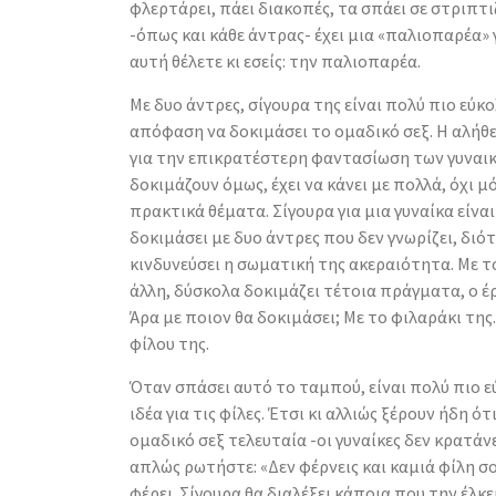
φλερτάρει, πάει διακοπές, τα σπάει σε στριπτι
-όπως και κάθε άντρας- έχει μια «παλιοπαρέα» γι
αυτή θέλετε κι εσείς: την παλιοπαρέα.
Με δυο άντρες, σίγουρα της είναι πολύ πιο εύκ
απόφαση να δοκιμάσει το ομαδικό σεξ. Η αλήθει
για την επικρατέστερη φαντασίωση των γυναικώ
δοκιμάζουν όμως, έχει να κάνει με πολλά, όχι μ
πρακτικά θέματα. Σίγουρα για μια γυναίκα είνα
δοκιμάσει με δυο άντρες που δεν γνωρίζει, διό
κινδυνεύσει η σωματική της ακεραιότητα. Με τ
άλλη, δύσκολα δοκιμάζει τέτοια πράγματα, ο έρ
Άρα με ποιον θα δοκιμάσει; Με το φιλαράκι της.
φίλου της.
Όταν σπάσει αυτό το ταμπού, είναι πολύ πιο ε
ιδέα για τις φίλες. Έτσι κι αλλιώς ξέρουν ήδη ότ
ομαδικό σεξ τελευταία -οι γυναίκες δεν κρατάν
απλώς ρωτήστε: «Δεν φέρνεις και καμιά φίλη σου
φέρει. Σίγουρα θα διαλέξει κάποια που την έλκε