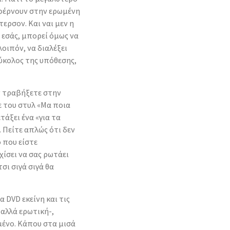
α φέρνουν στην ερωμένη
τερσον. Και ναι μεν η
 εσάς, μπορεί όμως να
οιπόν, να διαλέξει
 εύκολος της υπόθεσης,
ν τραβήξετε στην
τε του στυλ «Μα ποια
ετάξει ένα «για τα
. Πείτε απλώς ότι δεν
 που είστε
χίσει να σας ρωτάει
τσι σιγά σιγά θα
α DVD εκείνη και τις
 αλλά ερωτική-,
μένο. Κάπου στα μισά