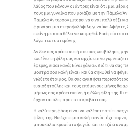
λάθος που κάνουν οι άντρες είναι ότι μια μέρ
τους μια γυναίκα που μοιάζει με την Πάμελα Άν
Πάμελα Άντερσον μπορεί να είναι πολύ σέξι για
φρικάρει μια ετεροφυλόφιλη γυναίκα. Αφήστε, λ
εκείνη με ποια θέλει να κοιμηθεί. Εσείς είστε ο
λόγω τεστοστερόνης.
Αν δεν σας αρέσει αυτή που σας κουβάλησε, μη
κουζίνα τη φίλη σας και αρχίσετε να γκρινιάζε
έφερες, είσαι καλά; Είναι χάλια». Διότι θα σας π
μούτρα σου καλή είναι» και θα σηκωθεί να φύγει
νιώθετε έτοιμος. Θα σας αγαπήσει περισσότερο
ευαισθητούλης και τους επόμενους μήνες θα αρ
μήπως σας αρέσει εκείνη ή η άλλη φίλη της. Κι έ
έρχονται όλες προς στο κρεβάτι σας.
Η καλύτερη φάση είναι να καλέσετε σπίτι σας γι
φίλες της. Να έχετε μια καλή ταινία -όχι πορνό,
μπουκάλια κρασί στο ψυγείο και το τζάκι αναμ