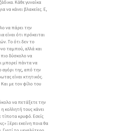
ζάδικα. Κάθε γυναίκα
α να κάνει βλακείες. Ε,
ολο να πάρει την
α είναι ότι πρόκειται
ν. Το ότι δεν το
όνο ταμπού, αλλά και
ι πιο δύσκολο να
τι μπορεί πάντα να
ο αγόρι της, από την
ωτας είναι κτητικός.
 Και με τον φίλο του
ύκολο να πετάξετε την
ι η κολλητή τους κάνει
ε τίποτα κρυφό. Εσείς
;» Ξέρει εκείνη ποια θα
ι. Γιατί το μεγαλύτερο