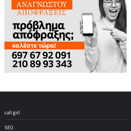
call girl
SEO