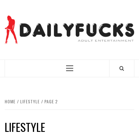
Skip
to
content
BEST NEWS AROUND THE WORLD!
Primary
Menu
HOME
LIFESTYLE
PAGE 2
LIFESTYLE