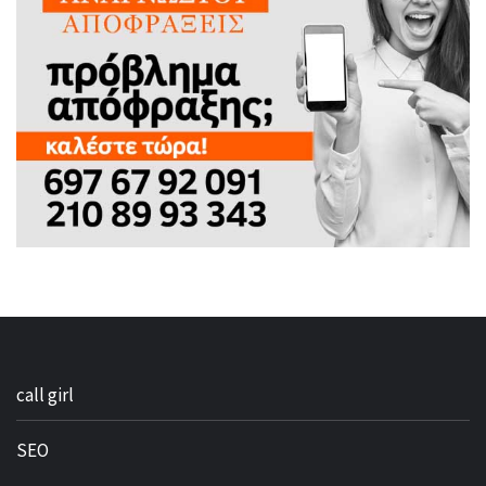
call girl
SEO