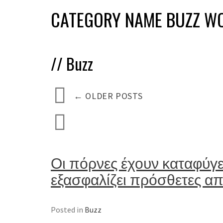
CATEGORY NAME BUZZ W
//
Buzz
←
OLDER POSTS
Οι πόρνες έχουν καταφύγει 
εξασφαλίζει πρόσθετες απ
Posted in
Buzz