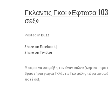
Γκλάντις Γκο: «Εφτασα 103
σεξ»
Posted in
Buzz
Share on Facebook
|
Share on Twitter
Μπορεί να υπερέβη τον έναν αιώνα ζωής και προ 
δραστήρια γιαγιά Γκλάντις Γκό μόλις τώρα αποφά
ποτέ σεξ.