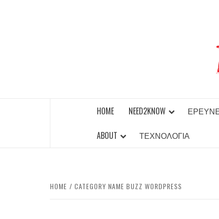
Skip
to
content
BEST NEWS AROUND THE WORLD!
HOME
NEED2KNOW
ΈΡΕΥΝ
ABOUT
ΤΕΧΝΟΛΟΓΊΑ
HOME
CATEGORY NAME BUZZ WORDPRESS