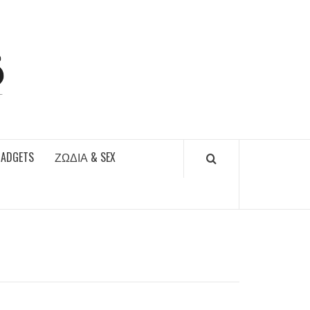
DAILYFUCKS.GR
GADGETS
ΖΏΔΙΑ & SEX