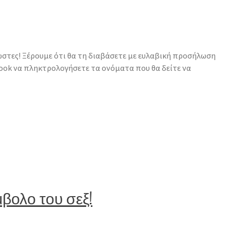
γνώστες! Ξέρουμε ότι θα τη διαβάσετε με ευλαβική προσήλωση
book να πληκτρολογήσετε τα ονόματα που θα δείτε να
βολο του σεξ!