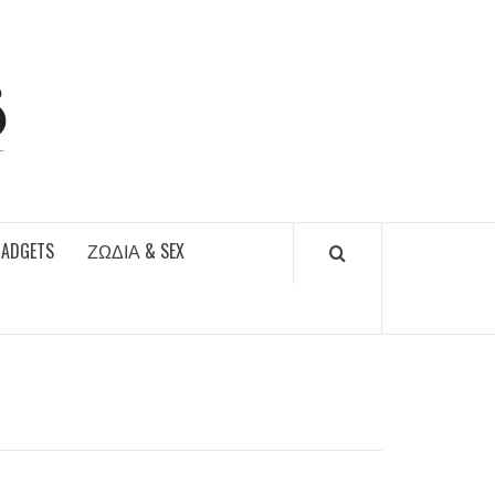
DAILYFUCKS.GR
GADGETS
ΖΏΔΙΑ & SEX