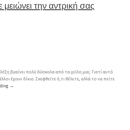
ε μειώνει την αντρική σας
έξη βγαίνει πολύ δύσκολα από τα χείλη μας. Γιατί αυτό
λλοι έχουν δίκιο. Σκεφθείτε ό,τι θέλετε, αλλά το να πείτε
ading
→