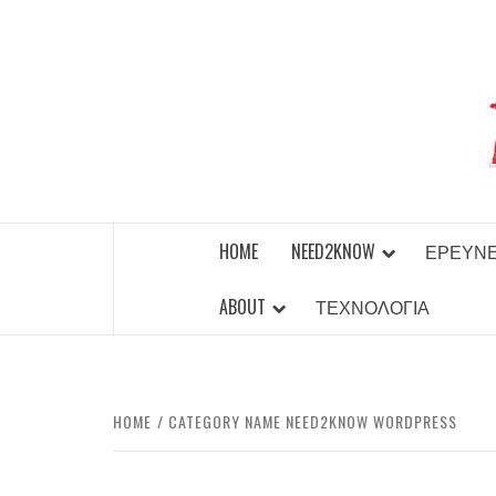
Skip
to
content
BEST NEWS AROUND THE WORLD!
HOME
NEED2KNOW
ΈΡΕΥΝ
ABOUT
ΤΕΧΝΟΛΟΓΊΑ
HOME
CATEGORY NAME NEED2KNOW WORDPRESS