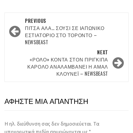
Post
PREVIOUS
navigation
ΠΊΤΣΑ ΑΛΆ… ΣΟΎΣΙ ΣΕ ΙΑΠΩΝΙΚΌ
ΕΣΤΙΑΤΌΡΙΟ ΣΤΟ ΤΟΡΌΝΤΟ –
NEWSBEAST
NEXT
«ΡΌΛΟ» ΚΟΝΤΆ ΣΤΟΝ ΠΡΊΓΚΙΠΑ
ΚΆΡΟΛΟ ΑΝΑΛΑΜΒΆΝΕΙ Η ΑΜΆΛ
ΚΛΟΎΝΕΪ – NEWSBEAST
ΑΦΉΣΤΕ ΜΙΑ ΑΠΆΝΤΗΣΗ
Η ηλ. διεύθυνση σας δεν δημοσιεύεται.
Τα
υποχρεωτικά πεδία σημειώνονται με
*