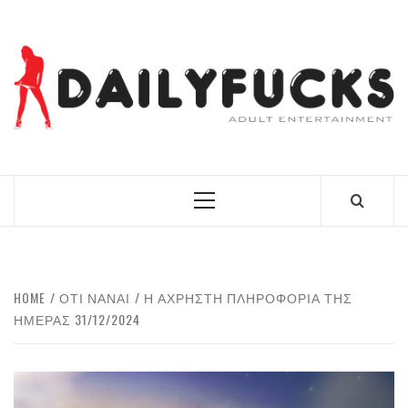
Skip
to
content
BEST NEWS AROUND THE WORLD!
Primary
Menu
HOME
ΟΤΙ ΝΑΝΑΙ
Η ΆΧΡΗΣΤΗ ΠΛΗΡΟΦΟΡΊΑ ΤΗΣ
ΗΜΈΡΑΣ 31/12/2024