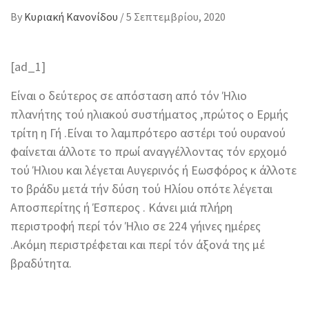
By
Κυριακή Κανονίδου
/
5 Σεπτεμβρίου, 2020
[ad_1]
Είναι ο δεύτερος σε απόσταση από τόν Ήλιο
πλανήτης τού ηλιακού συστήματος ,πρώτος ο Ερμής
τρίτη η Γή .Είναι το λαμπρότερο αστέρι τού ουρανού
φαίνεται άλλοτε το πρωί αναγγέλλοντας τόν ερχομό
τού Ήλιου και λέγεται Αυγερινός ή Εωσφόρος κ άλλοτε
το βράδυ μετά τήν δύση τού Ηλίου οπότε λέγεται
Αποσπερίτης ή Έσπερος . Κάνει μιά πλήρη
περιστροφή περί τόν Ήλιο σε 224 γήινες ημέρες
.Ακόμη περιστρέφεται και περί τόν άξονά της μέ
βραδύτητα.