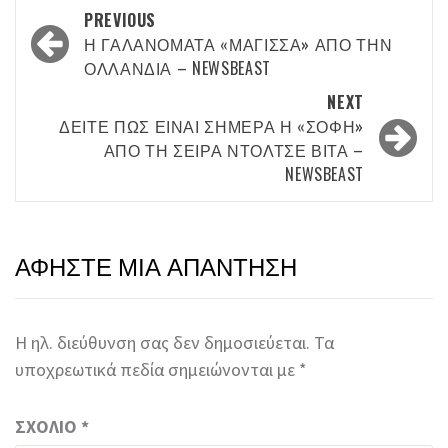
Post
PREVIOUS
navigation
Η ΓΑΛΑΝΟΜΆΤΑ «ΜΆΓΙΣΣΑ» ΑΠΌ ΤΗΝ
ΟΛΛΑΝΔΊΑ – NEWSBEAST
NEXT
ΔΕΊΤΕ ΠΏΣ ΕΊΝΑΙ ΣΉΜΕΡΑ Η «ΣΌΦΗ»
ΑΠΌ ΤΗ ΣΕΙΡΆ ΝΤΌΛΤΣΕ ΒΊΤΑ –
NEWSBEAST
ΑΦΉΣΤΕ ΜΙΑ ΑΠΆΝΤΗΣΗ
Η ηλ. διεύθυνση σας δεν δημοσιεύεται.
Τα
υποχρεωτικά πεδία σημειώνονται με
*
ΣΧΌΛΙΟ
*