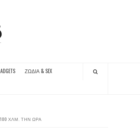
DAILYFUCKS.GR
GADGETS
ΖΏΔΙΑ & SEX
100 ΧΛΜ. ΤΗΝ ΏΡΑ