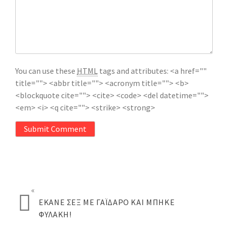
You can use these
HTML
tags and attributes:
<a href=""
title=""> <abbr title=""> <acronym title=""> <b>
<blockquote cite=""> <cite> <code> <del datetime="">
<em> <i> <q cite=""> <strike> <strong>
Submit Comment
«
ΈΚΑΝΕ ΣΕΞ ΜΕ ΓΆΙΔΑΡΟ ΚΑΙ ΜΠΉΚΕ
ΦΥΛΑΚΉ!