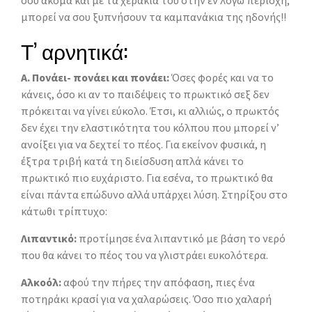
μπορεί να σου ξυπνήσουν τα καμπανάκια της ηδονής!!
Τ’ αρνητικά:
Α. Πονάει- πονάει και πονάει:
Όσες φορές και να το
κάνεις, όσο κι αν το παιδέψεις το πρωκτικό σεξ δεν
πρόκειται να γίνει εύκολο. Έτσι, κι αλλιώς, ο πρωκτός
δεν έχει την ελαστικότητα του κόλπου που μπορεί ν’
ανοίξει για να δεχτεί το πέος. Για εκείνον φυσικά, η
έξτρα τριβή κατά τη διείσδυση απλά κάνει το
πρωκτικό πιο ευχάριστο. Για εσένα, το πρωκτικό θα
είναι πάντα επώδυνο αλλά υπάρχει λύση. Στηρίξου στο
κάτωθι τρίπτυχο:
Λιπαντικό:
προτίμησε ένα λιπαντικό με βάση το νερό
που θα κάνει το πέος του να γλιστράει ευκολότερα.
Αλκοόλ:
αφού την πήρες την απόφαση, πιες ένα
ποτηράκι κρασί για να χαλαρώσεις. Όσο πιο χαλαρή