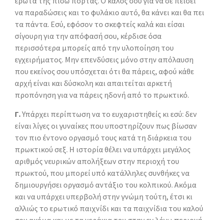
έρωτα της πίσω πόρτας. Ο καλός σου για να σε πείσει
να παραδώσεις και το φυλάκιο αυτό, θα κάνει και θα πει
τα πάντα. Εσύ, εφόσον το σκεφτείς καλά και είσαι
σίγουρη για την απόφασή σου, κέρδισε όσα
περισσότερα μπορείς από την υλοποίηση του
εγχειρήματος. Μην επενδύσεις μόνο στην απόλαυση
που εκείνος σου υπόσχεται ότι θα πάρεις, αφού κάθε
αρχή είναι και δύσκολη και απαιτείται αρκετή
προπόνηση για να πάρεις ηδονή από το πρωκτικό.
Γ.
Υπάρχει περίπτωση να το ευχαριστηθείς κι εσύ: δεν
είναι λίγες οι γυναίκες που υποστηρίζουν πως βίωσαν
τον πιο έντονο οργασμό τους κατά τη διάρκεια του
πρωκτικού σεξ. Η ιστορία θέλει να υπάρχει μεγάλος
αριθμός νευρικών απολήξεων στην περιοχή του
πρωκτού, που μπορεί υπό κατάλληλες συνθήκες να
δημιουργήσει οργασμό αντάξιο του κολπικού. Ακόμα
και να υπάρχει υπερβολή στην γνώμη τούτη, έτσι κι
αλλιώς το ερωτικό παιχνίδι και τα παιχνίδια του καλού
σου ακόμα και με τα χεράκια του στην εν λόγω περιοχή,