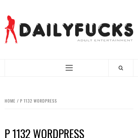
Skip
to
content
BEST NEWS AROUND THE WORLD!
Primary
Menu
HOME
P 1132 WORDPRESS
P 1132 WORDPRESS