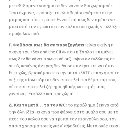
μεταδιδόμενα νοσήματα δεν κάνουν διαχωρισμούς.
Ταυτόχρονα, πρόσεξε το αλισβερίσι ανάμεσα στην
μπρος και πίσω τρύπα. Εννοείται πως δεν πρέπει να
μπει από τον πρωκτό στον κόλπο σου χωρίς ν’ αλλάξει
προφυλακτικό.
Γ. Φοβάσαι πως θα σε παρεξηγήσει:
είναι εκείνη η
σκηνή του «Sex and the City» που η Σάρλοτ επιμένει
πως δεν θα κάνει πρωκτικό σεξ, αφού αν ενδώσεις σε
αυτό, κανένας άντρας δεν θα σε παντρευτεί κατόπιν.
Ευτυχώς, βρισκόμαστε στην μετά «SATC» εποχή και το
σεξ της πίσω πόρτας δεν αποτελεί πια θέμα ταμπού,
ούτε και αποτελεί ζήτημα ηθικής και τιμής μιας
γυναίκας! Ξεκόλλα και προχώρα!
Δ. Και το μετά… τα του WC:
το πρόβλημα ξεκινά από
την όλη ιδέα- εικόνα που φέρνεις στο μυαλό σου με το
πέος του καλού σου να τρυπά τον πισινούλη σου, τον
οποίο χρησιμοποιείς για ν’ αφοδεύεις. Μετά σκέφτεσαι