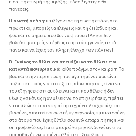
είσαι τη στιγμή της πράξης, τόσο λιγότερο θα
πονέσεις.
Η σωστή στάση:
επιλέγοντας τη σωστή στάση στο
πρωκτικό, μπορείς να ελέγχεις και τη διείσδυση και
φυσικά το σημείο που θες να φτάσεις! Αν και δεν
βολεύει, μπορείς να έρθεις στη στάση γυναίκα από
πάνω και να έχεις τον πλήρη έλεγχο των πάντων!
Β. Εκείνος το θέλει και σε πιέζει να το θέλεις που
καταντά εκνευριστικό:
κάθε πράγμα στον καιρό τ. Το
βασικό στην περίπτωση που αγαπημένος σου είναι
πολύ πιεστικός για το σεξ της πίσω πόρτας, είναι να
του εξηγήσεις ότι αυτό είναι κάτι που θέλεις ή δεν
θέλεις να κάνεις ή αν θέλεις να το επιχειρήσεις, πρέπει
να σου δώσει τον απαραίτητο χρόνο. Δεν χρειάζεται
βιασύνη, απαιτείται σωστή προεργασία, εμπιστοσύνη
στο άτομο που έχεις δίπλα σου ενώ απαραίτητες είναι
οι προφυλάξεις. Γιατί μπορεί να μην κινδυνεύεις από
μια πιθανή εγκυμοσύνη αλλά τα σεξουαλικώς