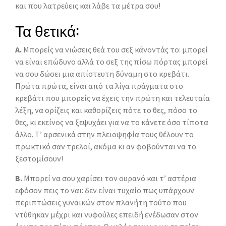
και που λατρεύεις και λάβε τα μέτρα σου!
Τα θετικά:
Α.
Μπορείς να νιώσεις θεά του σεξ κάνοντάς το: μπορεί
να είναι επώδυνο αλλά το σεξ της πίσω πόρτας μπορεί
να σου δώσει μια απίστευτη δύναμη στο κρεβάτι.
Πρώτα πρώτα, είναι από τα λίγα πράγματα στο
κρεβάτι που μπορείς να έχεις την πρώτη και τελευταία
λέξη, να ορίζεις και καθορίζεις πότε το θες, πόσο το
θες, κι εκείνος να ξεψυχάει για να το κάνετε όσο τίποτα
άλλο. Τ’ αρσενικά στην πλειοψηφία τους θέλουν το
πρωκτικό σαν τρελοί, ακόμα κι αν φοβούνται να το
ξεστομίσουν!
Β.
Μπορεί να σου χαρίσει τον ουρανό και τ’ αστέρια
εφόσον πεις το ναι: δεν είναι τυχαίο πως υπάρχουν
περιπτώσεις γυναικών στον πλανήτη τούτο που
ντύθηκαν μέχρι και νυφούλες επειδή ενέδωσαν στον