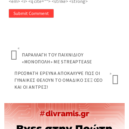
<em> <i> <q cite=""> <strike> <strong>
Submit Comment
«
ΠΑΡΑΛΛΑΓΉ ΤΟΥ ΠΑΙΧΝΙΔΙΟΎ
«ΜΟΝΌΠΟΛΗ» ΜΕ STREAPTEASE
ΠΡΌΣΦΑΤΗ ΈΡΕΥΝΑ ΑΠΟΚΆΛΥΨΕ ΠΩΣ ΟΙ
»
ΓΥΝΑΊΚΕΣ ΘΈΛΟΥΝ ΤΟ ΟΜΑΔΙΚΌ ΣΕΞ ΟΣΟ
ΚΑΙ ΟΙ ΆΝΤΡΕΣ!