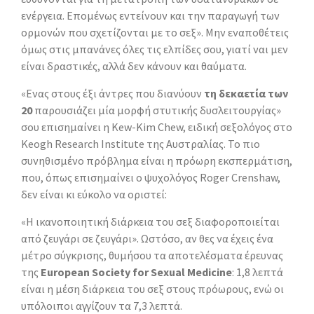
ενέργεια. Επομένως εντείνουν και την παραγωγή των
ορμονών που σχετίζονται με το σεξ». Μην εναποθέτεις
όμως στις μπανάνες όλες τις ελπίδες σου, γιατί ναι μεν
είναι δραστικές, αλλά δεν κάνουν και θαύματα.
«Ενας στους έξι άντρες που διανύουν
τη δεκαετία των
20
παρουσιάζει μία μορφή στυτικής δυσλειτουργίας»
σου επισημαίνει η Kew-Kim Chew, ειδική σεξολόγος στο
Keogh Research Institute της Αυστραλίας. Το πιο
συνηθισμένο πρόβλημα είναι η πρόωρη εκσπερμάτιση,
που, όπως επισημαίνει ο ψυχολόγος Roger Crenshaw,
δεν είναι κι εύκολο να οριστεί:
«Η ικανοποιητική διάρκεια του σεξ διαφοροποιείται
από ζευγάρι σε ζευγάρι». Ωστόσο, αν θες να έχεις ένα
μέτρο σύγκρισης, θυμήσου τα αποτελέσματα έρευνας
της
European Society for Sexual Medicine
: 1,8 λεπτά
είναι η μέση διάρκεια του σεξ στους πρόωρους, ενώ οι
υπόλοιποι αγγίζουν τα 7,3 λεπτά.