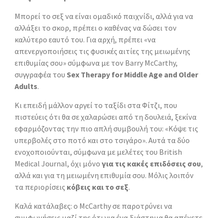
Μπορεί το σεξ να είναι ομαδικό παιχνίδι, αλλά για να
αλλάξει το σκορ, πρέπει ο καθένας να δώσει τον
καλύτερο εαυτό του. Για αρχή, πρέπει «να
απενεργοποιήσεις τις φυσικές αιτίες της μειωμένης
επιθυμίας σου» σύμφωνα με τον Barry McCarthy,
συγγραφέα του
Sex Therapy for Middle Age and Older
Adults
.
Κι επειδή μάλλον αργεί το ταξίδι στα Φίτζι, που
πιστεύεις ότι θα σε χαλαρώσει από τη δουλειά, ξεκίνα
εφαρμόζοντας την πιο απλή συμβουλή του: «Κόψε τις
υπερβολές στο ποτό και στο τσιγάρο». Αυτά τα δύο
ενοχοποιούνται, σύμφωνα με μελέτες του British
Medical Journal, όχι μόνο
για τις κακές επιδόσεις σου
,
αλλά και για τη μειωμένη επιθυμία σου. Μόλις λοιπόν
τα περιορίσεις
κόβεις και το σεξ
.
Καλά κατάλαβες: ο McCarthy σε παροτρύνει να
συμφωνήσεις μαζί της ότι για ένα διάστημα θα απέχετε