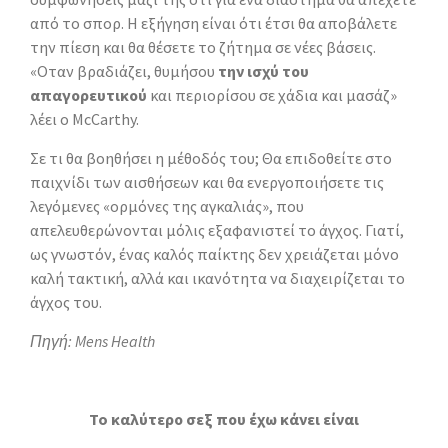
από το σπορ. Η εξήγηση είναι ότι έτσι θα αποβάλετε
την πίεση και θα θέσετε το ζήτημα σε νέες βάσεις.
«Οταν βραδιάζει, θυμήσου
την ισχύ του
απαγορευτικού
και περιορίσου σε χάδια και μασάζ»
λέει ο McCarthy.
Σε τι θα βοηθήσει η μέθοδός του; Θα επιδοθείτε στο
παιχνίδι των αισθήσεων και θα ενεργοποιήσετε τις
λεγόμενες «ορμόνες της αγκαλιάς», που
απελευθερώνονται μόλις εξαφανιστεί το άγχος. Γιατί,
ως γνωστόν, ένας καλός παίκτης δεν χρειάζεται μόνο
καλή τακτική, αλλά και ικανότητα να διαχειρίζεται το
άγχος του.
Πηγή: Mens Health
To καλύτερο σεξ που έχω κάνει είναι