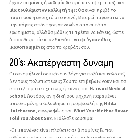
έρχονται
μόνες
ή καθεμία θα πρέπει να φέρει μαζί και
μία τουλάχιστον κολλητή της
; Θα είναι πριβέ το
πάρτι σου ή ανοιχτό στο κοινό; Μπορεί παρακάτω να
μην πάρεις απάντηση σε κανένα από αυτά τα
ερωτήματα, αλλά θα μάθεις τι πρέπει να κάνεις, ώστε
όποια δεκαετία κι αν διανύεις
να φεύγουν όλες
ικανοποιημένες
από το κρεβάτι σου.
20′s: Ακατέργαστη δύναμη
Οι συνομήλικοί σου κάνουν λόγο για πολύ και καλό σεξ.
Δεν τους πολυπιστεύεις; Σου το επιβεβαιώνουν και τα
αποτελέσματα σχετικής έρευνας του
Harvard Medical
School
. Ωστόσο, αν η δική σου μηχανή παραμένει
μπουκωμένη, ακολούθησε τη συμβουλή της
Hilda
Hutcherson
, συγγραφέως του
What Your Mother Never
Told You About Sex
, κι άλλαξε καύσιμα:
«Οι μπανάνες είναι πλούσιες σε βιταμίνες Β, που
ευθύνονται για τη μετατροπή των υδατανθράκων σε