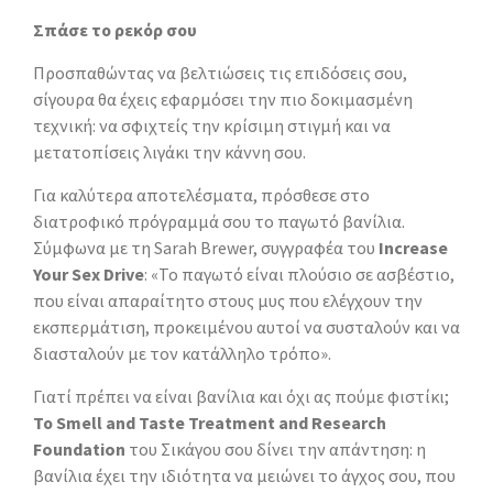
Σπάσε το ρεκόρ σου
Προσπαθώντας να βελτιώσεις τις επιδόσεις σου,
σίγουρα θα έχεις εφαρμόσει την πιο δοκιμασμένη
τεχνική: να σφιχτείς την κρίσιμη στιγμή και να
μετατοπίσεις λιγάκι την κάννη σου.
Για καλύτερα αποτελέσματα, πρόσθεσε στο
διατροφικό πρόγραμμά σου το παγωτό βανίλια.
Σύμφωνα με τη Sarah Brewer, συγγραφέα του
Increase
Your Sex Drive
: «Το παγωτό είναι πλούσιο σε ασβέστιο,
που είναι απαραίτητο στους μυς που ελέγχουν την
εκσπερμάτιση, προκειμένου αυτοί να συσταλούν και να
διασταλούν με τον κατάλληλο τρόπο».
Γιατί πρέπει να είναι βανίλια και όχι ας πούμε φιστίκι;
Το Smell and Taste Treatment and Research
Foundation
του Σικάγου σου δίνει την απάντηση: η
βανίλια έχει την ιδιότητα να μειώνει το άγχος σου, που