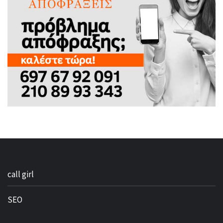
call girl
SEO