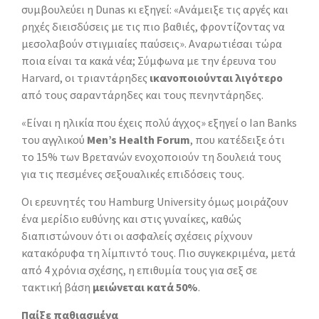
συμβουλεύει η Dunas κι εξηγεί: «Ανάμειξε τις αργές και
ρηχές διεισδύσεις με τις πιο βαθιές, φροντίζοντας να
μεσολαβούν στιγμιαίες παύσεις». Αναρωτιέσαι τώρα
ποια είναι τα κακά νέα; Σύμφωνα με την έρευνα του
Harvard, οι τριαντάρηδες
ικανοποιούνται λιγότερο
από τους σαραντάρηδες και τους πενηντάρηδες.
«Είναι η ηλικία που έχεις πολύ άγχος» εξηγεί ο Ian Banks
του αγγλικού
Men’s Health Forum
, που κατέδειξε ότι
το 15% των Βρετανών ενοχοποιούν τη δουλειά τους
για τις πεσμένες σεξουαλικές επιδόσεις τους.
Οι ερευνητές του Hamburg University όμως μοιράζουν
ένα μερίδιο ευθύνης και στις γυναίκες, καθώς
διαπιστώνουν ότι οι ασφαλείς σχέσεις ρίχνουν
κατακόρυφα τη λίμπιντό τους. Πιο συγκεκριμένα, μετά
από 4 χρόνια σχέσης, η επιθυμία τους για σεξ σε
τακτική βάση
μειώνεται κατά 50%
.
Παίξε παθιασμένα