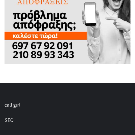
call girl
SEO