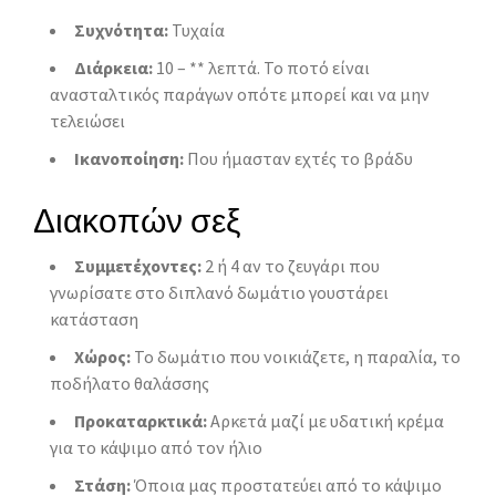
Συχνότητα:
Τυχαία
Διάρκεια:
10 – ** λεπτά. Το ποτό είναι
ανασταλτικός παράγων οπότε μπορεί και να μην
τελειώσει
Ικανοποίηση:
Που ήμασταν εχτές το βράδυ
Διακοπών σεξ
Συμμετέχοντες:
2 ή 4 αν το ζευγάρι που
γνωρίσατε στο διπλανό δωμάτιο γουστάρει
κατάσταση
Χώρος:
Το δωμάτιο που νοικιάζετε, η παραλία, το
ποδήλατο θαλάσσης
Προκαταρκτικά:
Αρκετά μαζί με υδατική κρέμα
για το κάψιμο από τον ήλιο
Στάση:
Όποια μας προστατεύει από το κάψιμο