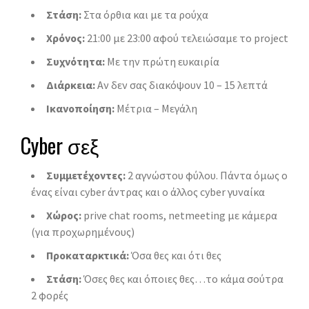
Στάση:
Στα όρθια και με τα ρούχα
Χρόνος:
21:00 με 23:00 αφού τελειώσαμε το project
Συχνότητα:
Με την πρώτη ευκαιρία
Διάρκεια:
Αν δεν σας διακόψουν 10 – 15 λεπτά
Ικανοποίηση:
Μέτρια – Μεγάλη
Cyber σεξ
Συμμετέχοντες:
2 αγνώστου φύλου. Πάντα όμως ο
ένας είναι cyber άντρας και ο άλλος cyber γυναίκα
Χώρος:
prive chat rooms, netmeeting με κάμερα
(για προχωρημένους)
Προκαταρκτικά:
Όσα θες και ότι θες
Στάση:
Όσες θες και όποιες θες…το κάμα σούτρα
2 φορές