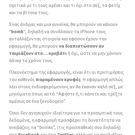
σχετικά με τι τους αρέσει και τι όχι στο σεξ, τα φετίχ
και τα βίτσια τους.
Ένας άνδρας και μια γυναίκα, θα μπορούν να κάνουν
“
boink
“, δηλαδή να συνδέσουν τα iPhone τους
ανταλλάζοντας στοιχεία και εφόσον έχουν την
εφαρμογή, θα μπορούν
να διαπιστώσουν αν
ταιριάζουν στο… κρεβάτι
ή όχι, ώστε να μην χάνουν
άδικα το χρόνο τους.
Πλεονέκτημα της εφαρμογής, είναι ότι οι προτιμήσεις
του καθενός
παραμένουν κρυφές
. Η εφαρμογή απλώς
λέει στους ενδιαφερόμενους αν θα έκαναν καλό σεξ, με
μηνύματα όπως αυτό: “Αφήστε ό,τι κάνετε και τρέξτε
αμέσως σε ένα ξενοδοχείο”.
Όσοι δεν ανησυχούν ιδιαίτερα για τα προσωπικά τους
δεδομένα, η εφαρμογή προσφέρει τη δυνατότητα να
ανεβάζεις τα “boinks”, (τις προσπάθειές σου δηλαδή)
στο
Facebook
και στο
Twitter
, αλλά και να σχολιάζεις