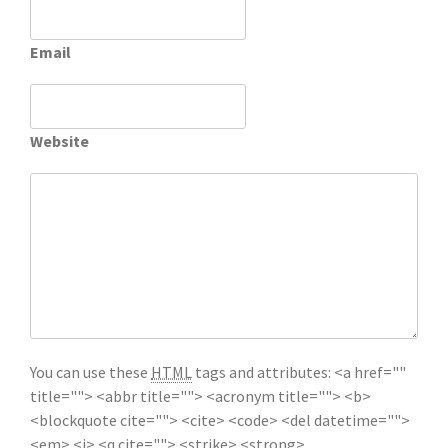
Email
Website
You can use these
HTML
tags and attributes:
<a href=""
title=""> <abbr title=""> <acronym title=""> <b>
<blockquote cite=""> <cite> <code> <del datetime="">
<em> <i> <q cite=""> <strike> <strong>