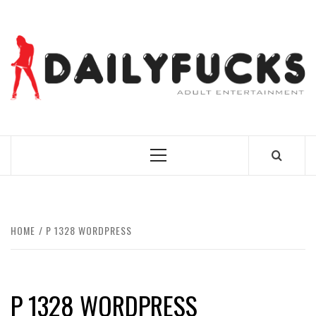
Skip
to
content
BEST NEWS AROUND THE WORLD!
Primary
Menu
HOME
P 1328 WORDPRESS
P 1328 WORDPRESS