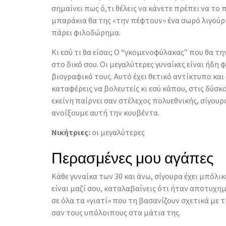
σημαίνει πως ό,τι θέλεις να κάνετε πρέπει να το 
μπαράκια θα της «την πέφτουν» ένα σωρό λιγούρι
πάρει φιλοδώρημα.
Κι εσύ τι θα είσαι; Ο “γκομενοφύλακας” που θα τη
στο δικό σου. Οι μεγαλύτερες γυναίκες είναι ήδη
βιογραφικό τους. Αυτό έχει θετικό αντίκτυπο και 
καταφέρεις να βολευτείς κι εσύ κάπου, στις δύσκ
εκείνη παίρνει σαν στέλεχος πολυεθνικής, σίγουρ
ανοίξουμε αυτή την κουβέντα.
Νικήτριες:
οι μεγαλύτερες
Περασμένες μου αγάπες
Κάθε γυναίκα των 30 και άνω, σίγουρα έχει μπόλικ
είναι μαζί σου, καταλαβαίνεις ότι ήταν αποτυχημ
σε όλα τα «γιατί» που τη βασανίζουν σχετικά με 
σαν τους υπόλοιπους στα μάτια της.