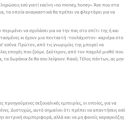
πληρώσεις εσύ γιατί εκείνη «no money, honey». Άσε που στα
α, τα οποία αναγκαστικά θα πρέπει να φλερτάρει για να
ν περιμένει να σχολάσει για να την πας στο σπίτι της ή και
 φτασμένες κι έχουν μια πενταετή -τουλάχιστον- καριέρα στο
σ’ εσένα. Πρώτον, από τις γνωριμίες της μπορεί να
ολες εποχές που ζούμε. Δεύτερον, από τον παχυλό μισθό που
α, τα δωράκια δε θα σου λείψουν. Κακό; Τέλος πάντων, ας μην
ες προηγούμενες σεξουαλικές εμπειρίες, οι οποίες, για να
ένες. Δυστυχώς, αυτό σημαίνει ότι πρέπει να απαντήσεις εσύ
την αντρική συμπεριφορά, αλλά και να μη φανείς καραγκιόζης