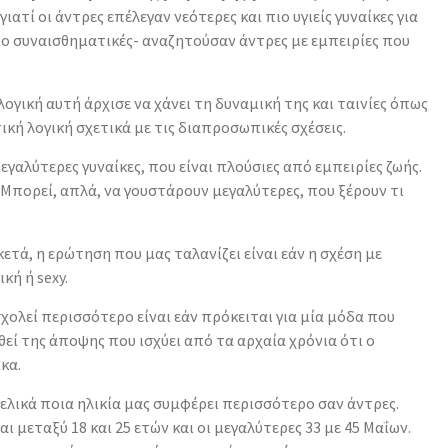
τί οι άντρες επέλεγαν νεότερες και πιο υγιείς γυναίκες για
πιο συναισθηματικές- αναζητούσαν άντρες με εμπειρίες που
λογική αυτή άρχισε να χάνει τη δυναμική της και ταινίες όπως
κή λογική σχετικά με τις διαπροσωπικές σχέσεις.
γαλύτερες γυναίκες, που είναι πλούσιες από εμπειρίες ζωής.
ό. Μπορεί, απλά, να γουστάρουν μεγαλύτερες, που ξέρουν τι
κετά, η ερώτηση που μας ταλανίζει είναι εάν η σχέση με
κή ή sexy.
ολεί περισσότερο είναι εάν πρόκειται για μία μόδα που
εί της άποψης που ισχύει από τα αρχαία χρόνια ότι ο
κα.
τελικά ποια ηλικία μας συμφέρει περισσότερο σαν άντρες.
αι μεταξύ 18 και 25 ετών και οι μεγαλύτερες 33 με 45 Μαΐων.