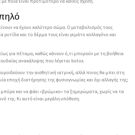
 με ποια είναι προτιμότερο να κάνεις σχέση.
 πηλό
 τείνουν να έχουν καλύτερο σώμα. Ο μεταβολισμός τους
μία ρυτίδα και το δέρμα τους είναι γεμάτο κολλαγόνο και
λείως για πέταμα, καθώς κάνουν ό,τι μπορούν με τη βοήθεια
ουδαίας ανακάλυψης που λέγεται botox.
 κοροϊδεύουν την αισθητική ιατρική, αλλά ποιος θα μπει στη
μία εποχή διατήρησης της φυσιογνωμίας και όχι αλλαγής της;
ι μπύρα και να φάει «βρώμικο» τα ξημερώματα, χωρίς να τα
νό της. Κι αυτό είναι μεγάλη υπόθεση.