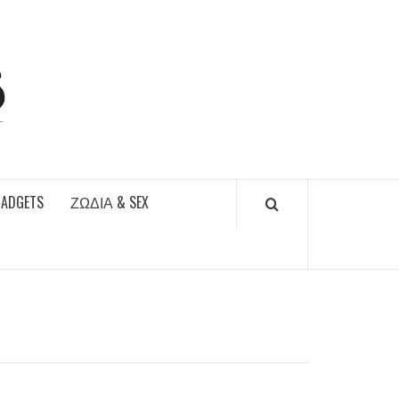
DAILYFUCKS.GR
GADGETS
ΖΏΔΙΑ & SEX