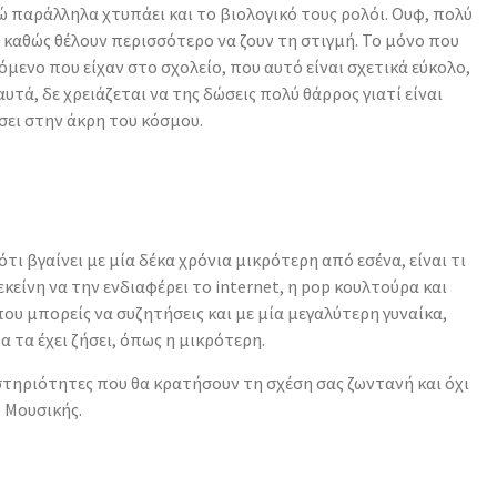
ώ παράλληλα χτυπάει και το βιολογικό τους ρολόι. Ουφ, πολύ
 καθώς θέλουν περισσότερο να ζουν τη στιγμή. Το μόνο που
κόμενο που είχαν στο σχολείο, που αυτό είναι σχετικά εύκολο,
υτά, δε χρειάζεται να της δώσεις πολύ θάρρος γιατί είναι
σει στην άκρη του κόσμου.
τι βγαίνει με μία δέκα χρόνια μικρότερη από εσένα, είναι τι
 εκείνη να την ενδιαφέρει το internet, η pop κουλτούρα και
ίπου μπορείς να συζητήσεις και με μία μεγαλύτερη γυναίκα,
θα τα έχει ζήσει, όπως η μικρότερη.
στηριότητες που θα κρατήσουν τη σχέση σας ζωντανή και όχι
 Μουσικής.