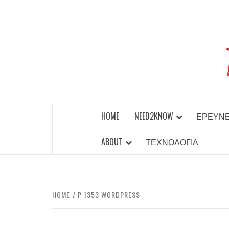
Skip
to
content
BEST NEWS AROUND THE WORLD!
HOME
NEED2KNOW
ΈΡΕΥΝ
ABOUT
ΤΕΧΝΟΛΟΓΊΑ
HOME
P 1353 WORDPRESS