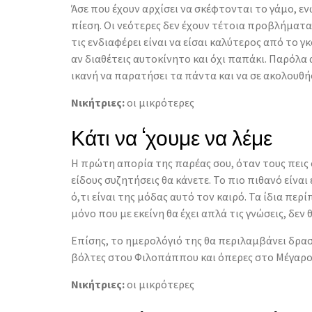
Άσε που έχουν αρχίσει να σκέφτονται το γάμο, εν
πίεση. Οι νεότερες δεν έχουν τέτοια προβλήματα
τις ενδιαφέρει είναι να είσαι καλύτερος από το γ
αν διαθέτεις αυτοκίνητο και όχι παπάκι. Παρόλα α
ικανή να παρατήσει τα πάντα και να σε ακολουθή
Νικήτριες:
οι μικρότερες
Κάτι να ‘χουμε να λέμε
Η πρώτη απορία της παρέας σου, όταν τους πεις ό
είδους συζητήσεις θα κάνετε. Το πιο πιθανό είναι
ό,τι είναι της μόδας αυτό τον καιρό. Τα ίδια περ
μόνο που με εκείνη θα έχει απλά τις γνώσεις, δεν 
Επίσης, το ημερολόγιό της θα περιλαμβάνει δρα
βόλτες στου Φιλοπάππου και όπερες στο Μέγαρο
Νικήτριες:
οι μικρότερες