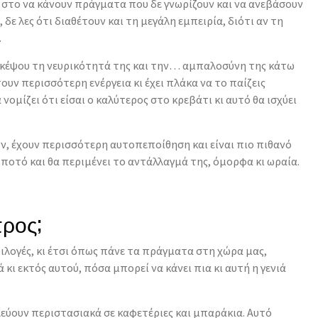
στο να κάνουν πράγματα που δε γνωρίζουν και να ανεβάσουν
 δε λες ότι διαθέτουν και τη μεγάλη εμπειρία, διότι αν τη
.
ά σκέψου τη νευρικότητά της και την… αμπαλοσύνη της κάτω
ουν περισσότερη ενέργεια κι έχει πλάκα να το παίζεις
 νομίζει ότι είσαι ο καλύτερος στο κρεβάτι κι αυτό θα ισχύει
υν, έχουν περισσότερη αυτοπεποίθηση και είναι πιο πιθανό
 ποτό και θα περιμένει το αντάλλαγμά της, όμορφα κι ωραία.
προς;
πιλογές, κι έτσι όπως πάνε τα πράγματα στη χώρα μας,
 κι εκτός αυτού, πόσα μπορεί να κάνει πια κι αυτή η γενιά
λεύουν περιστασιακά σε καφετέριες και μπαράκια. Αυτό