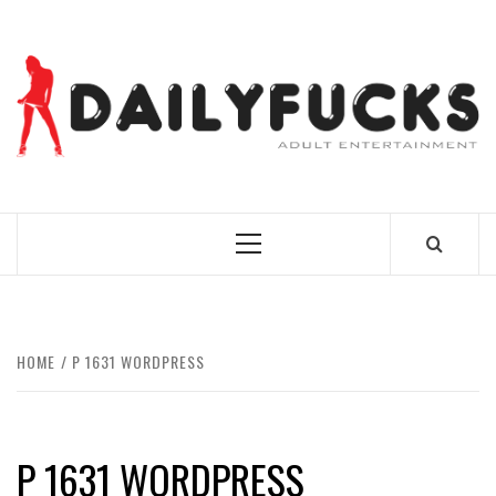
Skip
to
content
BEST NEWS AROUND THE WORLD!
Primary
Menu
HOME
P 1631 WORDPRESS
P 1631 WORDPRESS