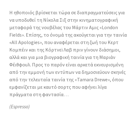
Η ηθοποιός βρίσκεται τώρα σε διαπραγματεύσεις για
να υποδυθεί τη Νίκολα Σιξ στην κινηματογραφική
μεταφορά της νουβέλας του Μάρτιν Αμις «London
Fields». Επίσης, το όνομά της ακούγεται για την ταινία
«All Apologies», που αναφέρεται στη ζωή του Κερτ
Κομπέιν και της Κόρτνεϊ Λαβ πριν γίνουν διάσημοι,
αλλά και για μια βιογραφική ταινία για τη Μαριάν
Φέιθφουλ. Προς το παρόν είναι αρκετά εκνευρισμένη
από την εμμονή των εντύπων να δημοσιεύουν σκηνές
από την τελευταία ταινία της «Tamara Drewe», όπου
εμφανίζεται με καυτό σορτς που αφήνει λίγα
πράγματα στη φαντασία…
(Espresso)