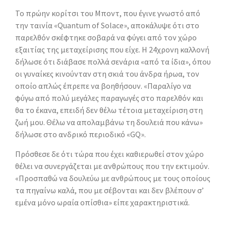
Το πρώην κορίτσι του Μποντ, που έγινε γνωστό από
την ταινία «Quantum of Solace», αποκάλυψε ότι στο
παρελθόν σκέφτηκε σοβαρά να φύγει από τον χώρο
εξαιτίας της μεταχείρισης που είχε. Η 24χρονη καλλονή
δήλωσε ότι διάβασε πολλά σενάρια «από τα ίδια», όπου
οι γυναίκες κινούνταν στη σκιά του άνδρα ήρωα, τον
οποίο απλώς έπρεπε να βοηθήσουν. «Παραλίγο να
φύγω από πολύ μεγάλες παραγωγές στο παρελθόν και
θα το έκανα, επειδή δεν θέλω τέτοια μεταχείριση στη
ζωή μου. Θέλω να απολαμβάνω τη δουλειά που κάνω»
δήλωσε στο ανδρικό περιοδικό «GQ».
Πρόσθεσε δε ότι τώρα που έχει καθιερωθεί στον χώρο
θέλει να συνεργάζεται με ανθρώπους που την εκτιμούν.
«Προσπαθώ να δουλεύω με ανθρώπους με τους οποίους
τα πηγαίνω καλά, που με σέβονται και δεν βλέπουν σ’
εμένα μόνο ωραία οπίσθια» είπε χαρακτηριστικά.