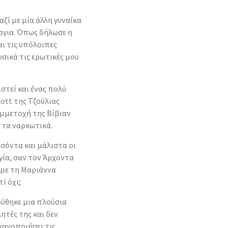
ζί με μία άλλη γυναίκα
όργια. Όπως δήλωσε η
αι τις υπόλοιπες
υσικά τις ερωτικές μου
στεί και ένας πολύ
ott της Τζούλιας
υμμετοχή της Βίβιαν
 τα ναρκωτικά.
σόντα και μάλιστα οι
γία, σαν τον Άρχοντα
ούμε τη Μαριάννα
ί όχι;
ύθηκε μια πλούσια
ητές της και δεν
κανοποιήσει τις