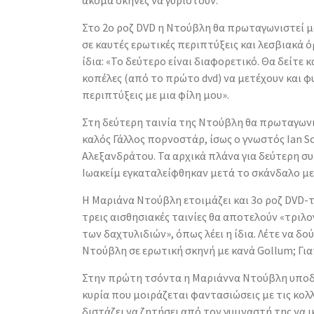
ακόμα σκηνές να γυριστούν.
Στο 2ο ροζ DVD η Ντούβλη θα πρωταγωνιστεί μα
σε καυτές ερωτικές περιπτύξεις και λεσβιακά 
ίδια: «Το δεύτερο είναι διαφορετικό. Θα δείτε κ
κοπέλες (από το πρώτο dvd) να μετέχουν και φ
περιπτύξεις με μια φίλη μου».
Στη δεύτερη ταινία της Ντούβλη θα πρωταγωνι
καλός Γάλλος πορνοστάρ, ίσως ο γνωστός Ian Sc
Αλεξανδράτου. Τα αρχικά πλάνα για δεύτερη σ
Ιωακείμ εγκαταλείφθηκαν μετά το σκάνδαλο με
Η Μαριάνα Ντούβλη ετοιμάζει και 3ο ροζ DVD-τ
τρεις αισθησιακές ταινίες θα αποτελούν «τριλο
των δαχτυλιδιών», όπως λέει η ίδια. Λέτε να δ
Ντούβλη σε ερωτική σκηνή με κανά Gollum; Γιατ
Στην πρώτη τσόντα η Μαριάννα Ντούβλη υποδ
κυρία που μοιράζεται φαντασιώσεις με τις κολλ
διστάζει να ζητήσει από τον γυμναστή της να ι