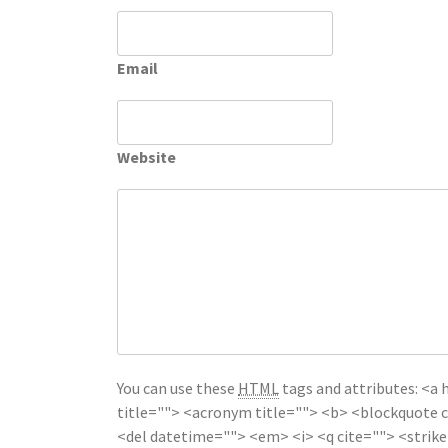
Email
Website
You can use these
HTML
tags and attributes:
<a 
title=""> <acronym title=""> <b> <blockquote c
<del datetime=""> <em> <i> <q cite=""> <strik