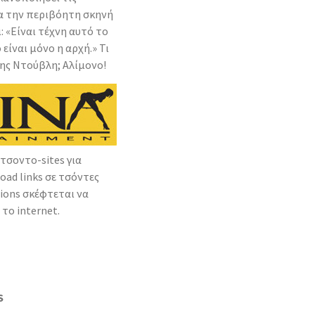
ια την περιβόητη σκηνή
 «Είναι τέχνη αυτό το
 είναι μόνο η αρχή.» Τι
ης Ντούβλη; Αλίμονο!
τσοντο-sites για
load links σε τσόντες
tions σκέφτεται να
το internet.
S