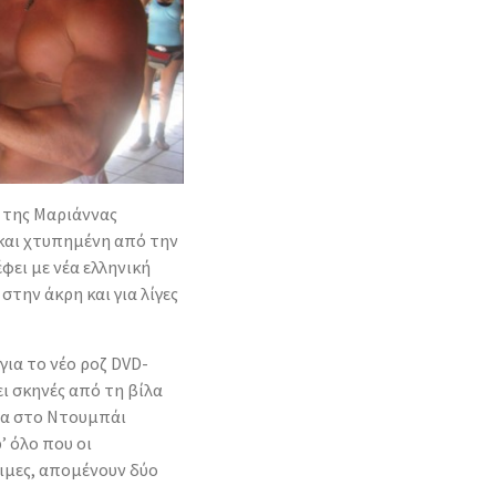
α της Μαριάννας
και χτυπημένη από την
φει με νέα ελληνική
στην άκρη και για λίγες
για το νέο ροζ DVD-
ι σκηνές από τη βίλα
ατα στο Ντουμπάι
’ όλο που οι
οιμες, απομένουν δύο