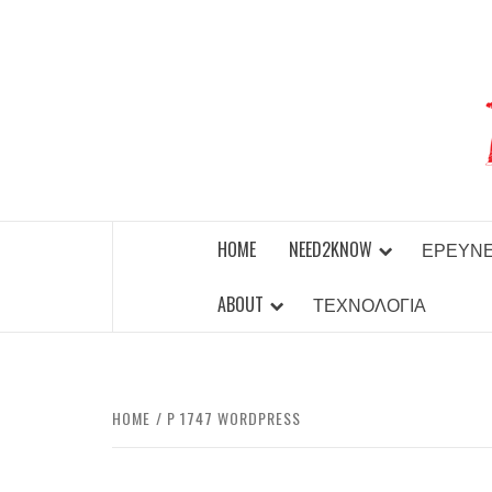
Skip
to
content
BEST NEWS AROUND THE WORLD!
HOME
NEED2KNOW
ΈΡΕΥΝ
ABOUT
ΤΕΧΝΟΛΟΓΊΑ
HOME
P 1747 WORDPRESS