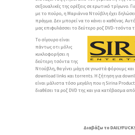
σεξουαλικές της ορέξεις σε ερωτικό τρίγωνο. Γ
με το πούρο, η Μαριάννα Ντούβλη έχει δηλώσει:
πράγμα. Δεν μπορεί να το κάνει ο καθένας. Αυτό
μας επιφυλάσσει το δεύτερο ροζ DVD-τσόντα τ
Το σίγουρο είναι
πάντως οτι μόλις
κυκλοφορήσει η
δεύτερη τσόντα της
Ντούβλη, θα γίνει μάχη σε γνωστά φόρουμς και 
download links και torrents. Η ζήτηση για down
είναι μάλιστα τόσο μεγάλη που η Sirina Produc
διαθέσει τα ροζ DVD της και για κατέβασμα από 
Διαβάζω το DAILYFUCK