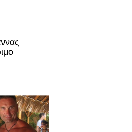
άννας
οιμο