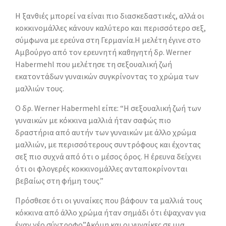
Η ξανθιές μπορεί να είναι πιο διασκεδαστικές, αλλά οι
κοκκινομάλλες κάνουν καλύτερο και περισσότερο σεξ,
σύμφωνα με ερεύνα στη Γερμανία.
Η μελέτη έγινε στο
Αμβούργο από τον ερευνητή καθηγητή δρ. Werner
Habermehl που μελέτησε τη σεξουαλική ζωή
εκατοντάδων γυναικών συγκρίνοντας το χρώμα των
μαλλιών τους.
Ο δρ. Werner Habermehl είπε: “Η σεξουαλική ζωή των
γυναικών με κόκκινα μαλλιά ήταν σαφώς πιο
δραστήρια από αυτήν των γυναικών με άλλο χρώμα
μαλλιών, με περισσότερους συντρόφους και έχοντας
σεξ πιο συχνά από ότι ο μέσος όρος. Η έρευνα δείχνει
ότι οι φλογερές κοκκινομάλλες ανταποκρίνονται
βεβαίως στη φήμη τους.”
Πρόσθεσε ότι οι γυναίκες που βάφουν τα μαλλιά τους
κόκκινα από άλλο χρώμα ήταν σημάδι ότι έψαχναν για
έναν νέο σύντροφο”Ακόμη και οι γυναίκες σε μια