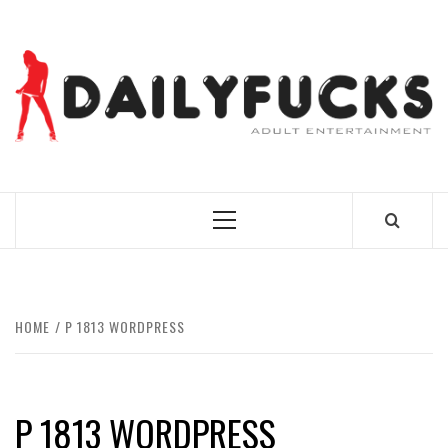
Skip
to
content
BEST NEWS AROUND THE WORLD!
Primary
Menu
HOME
P 1813 WORDPRESS
P 1813 WORDPRESS