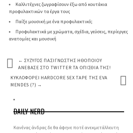
Καλλιτέχνες ζωγραφίσουν έξω από κουτάκια
προφυλακτικών τα έργα τους
Παίξε μουσική με ένα προφυλακτικό;
Προφυλακτικά με χρώματα, σχέδια, γεύσεις, περίεργες
ανατομίες και μουσική
←
ΣΎΖΥΓΟΣ ΠΑΣΊΓΝΩΣΤΗΣ ΗΘΟΠΟΙΟΎ
ΑΝΈΒΑΣΕ ΣΤΟ TWITTER ΤΑ ΟΠΊΣΘΙΆ ΤΗΣ!
ΚΥΚΛΟΦΟΡΕΊ HARDCORE SEX TAPE ΤΗΣ EVA
MENDES (?)
→
DAILY NERD
Κανένας άνδρας δε θα άφηνε ποτέ ανεκμετάλλευτη