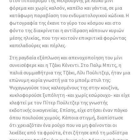
στον ιππόδρομο της Μελβούρνης με λευκό μίνι
φόρεμα και χωρίς καλσόν, καπέλο και γάντια, σε μια
κατάφωρη παραβίαση του ενδυματολογικού κώδικα. Η
φωτογραφία της έκανε το γύρο του κόσμου και στο
φόντο της διακρίνεται η αντίδραση κάποιων κυριών
μέσης ηλικίας, που την κοιτούν επικριτικά φορώντας
καπελαδούρες και πέρλες.
Στη ραγδαία εξάπλωση και απενοχοποίηση του μίνι
συνεισέφερε και η Τζάκι Κένεντι. Στο Παλμ Μπιτς, η
παλιά συμμαθήτρια της Τζάκι, Λίλι Πούλιτζερ, ήταν μια
επώνυμη κυρία γνωστή για το μποέμ στυλ της:
Ψυχαγωγούσε τους καλεσμένους της στην κουζίνα,
κυκλοφορούσε ξυπόλητη -και χωρίς εσώρουχο- και είχε
κλεφτεί με τον Πίτερ Πούλιτζερ της γνωστής
εκδοτικής οικογενείας. Επίσης, είχε στήσει έναν πάγκο
όπου πουλούσε χυμούς. Κάποια στιγμή, διαπίστωσε
ότι χρειαζόταν ένα ρούχο που να μη φαίνονται οι
λεκέδες από τα φρούτα, έτσι ζήτησε από τη μοδίστρα
της να της φτιάξει ένα αμάνικο μίνι φόρεμα με έντονα