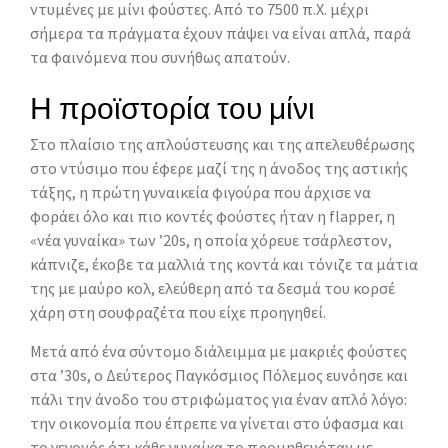
ντυμένες με μίνι φούστες. Από το 7500 π.Χ. μέχρι
σήμερα τα πράγματα έχουν πάψει να είναι απλά, παρά
τα φαινόμενα που συνήθως απατούν.
Η προϊστορία του μίνι
Στο πλαίσιο της απλούστευσης και της απελευθέρωσης
στο ντύσιμο που έφερε μαζί της η άνοδος της αστικής
τάξης, η πρώτη γυναικεία φιγούρα που άρχισε να
φοράει όλο και πιο κοντές φούστες ήταν η flapper, η
«νέα γυναίκα» των ’20s, η οποία χόρευε τσάρλεστον,
κάπνιζε, έκοβε τα μαλλιά της κοντά και τόνιζε τα μάτια
της με μαύρο κολ, ελεύθερη από τα δεσμά του κορσέ
χάρη στη σουφραζέτα που είχε προηγηθεί.
Μετά από ένα σύντομο διάλειμμα με μακριές φούστες
στα ’30s, ο Δεύτερος Παγκόσμιος Πόλεμος ευνόησε και
πάλι την άνοδο του στριφώματος για έναν απλό λόγο:
την οικονομία που έπρεπε να γίνεται στο ύφασμα και
το γεγονός ότι κάθε γυναίκα το προμηθευόταν με