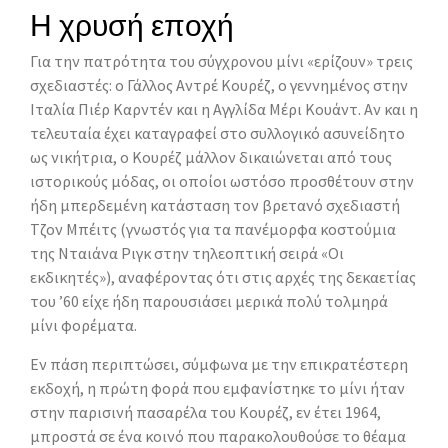
Η χρυσή εποχή
Για την πατρότητα του σύγχρονου μίνι «ερίζουν» τρεις
σχεδιαστές: ο Γάλλος Αντρέ Κουρέζ, ο γεννημένος στην
Ιταλία Πιέρ Καρντέν και η Αγγλίδα Μέρι Κουάντ. Αν και η
τελευταία έχει καταγραφεί στο συλλογικό ασυνείδητο
ως νικήτρια, ο Κουρέζ μάλλον δικαιώνεται από τους
ιστορικούς μόδας, οι οποίοι ωστόσο προσθέτουν στην
ήδη μπερδεμένη κατάσταση τον βρετανό σχεδιαστή
Τζον Μπέιτς (γνωστός για τα πανέμορφα κοστούμια
της Νταιάνα Ριγκ στην τηλεοπτική σειρά «Οι
εκδικητές»), αναφέροντας ότι στις αρχές της δεκαετίας
του ’60 είχε ήδη παρουσιάσει μερικά πολύ τολμηρά
μίνι φορέματα.
Εν πάση περιπτώσει, σύμφωνα με την επικρατέστερη
εκδοχή, η πρώτη φορά που εμφανίστηκε το μίνι ήταν
στην παρισινή πασαρέλα του Κουρέζ, εν έτει 1964,
μπροστά σε ένα κοινό που παρακολουθούσε το θέαμα