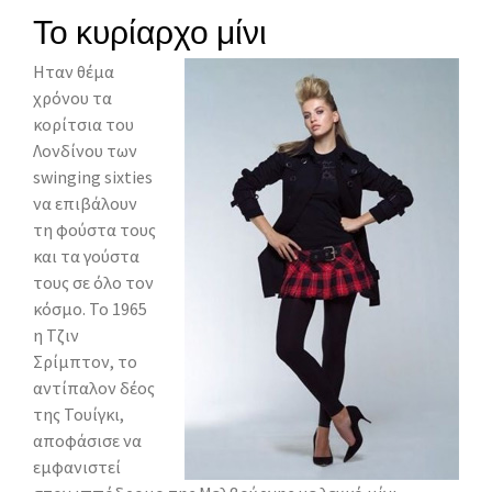
Το κυρίαρχο μίνι
Ηταν θέμα
χρόνου τα
κορίτσια του
Λονδίνου των
swinging sixties
να επιβάλουν
τη φούστα τους
και τα γούστα
τους σε όλο τον
κόσμο. Το 1965
η Τζιν
Σρίμπτον, το
αντίπαλον δέος
της Τουίγκι,
αποφάσισε να
εμφανιστεί