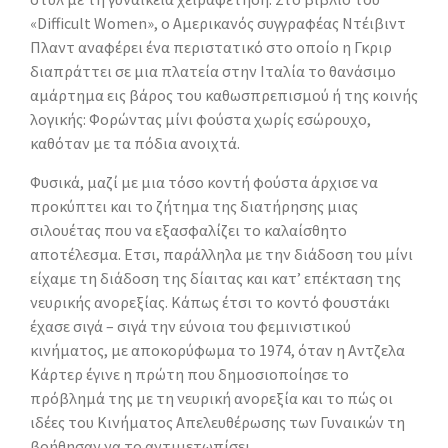
«Difficult Women», ο Αμερικανός συγγραφέας Ντέιβιντ
Πλαντ αναφέρει ένα περιστατικό στο οποίο η Γκριρ
διαπράττει σε μια πλατεία στην Ιταλία το θανάσιμο
αμάρτημα εις βάρος του καθωσπρεπισμού ή της κοινής
λογικής: Φορώντας μίνι φούστα χωρίς εσώρουχο,
καθόταν με τα πόδια ανοιχτά.
Φυσικά, μαζί με μια τόσο κοντή φούστα άρχισε να
προκύπτει και το ζήτημα της διατήρησης μιας
σιλουέτας που να εξασφαλίζει το καλαίσθητο
αποτέλεσμα. Ετσι, παράλληλα με την διάδοση του μίνι
είχαμε τη διάδοση της δίαιτας και κατ’ επέκταση της
νευρικής ανορεξίας. Κάπως έτσι το κοντό φουστάκι
έχασε σιγά – σιγά την εύνοια του φεμινιστικού
κινήματος, με αποκορύφωμα το 1974, όταν η Αντζελα
Κάρτερ έγινε η πρώτη που δημοσιοποίησε το
πρόβλημά της με τη νευρική ανορεξία και το πώς οι
ιδέες του Κινήματος Απελευθέρωσης των Γυναικών τη
βοήθησαν να το αντιμετωπίσει.