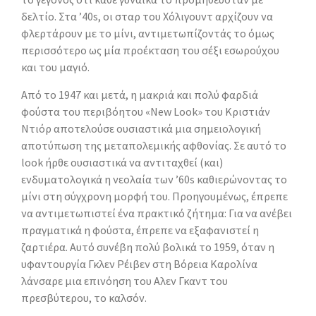
δελτίο. Στα ’40s, οι σταρ του Χόλιγουντ αρχίζουν να
φλερτάρουν με το μίνι, αντιμετωπίζοντάς το όμως
περισσότερο ως μία προέκταση του σέξι εσωρούχου
και του μαγιό.
Από το 1947 και μετά, η μακριά και πολύ φαρδιά
φούστα του περιβόητου «New Look» του Κριστιάν
Ντιόρ αποτελούσε ουσιαστικά μια σημειολογική
αποτύπωση της μεταπολεμικής αφθονίας. Σε αυτό το
look ήρθε ουσιαστικά να αντιταχθεί (και)
ενδυματολογικά η νεολαία των ’60s καθιερώνοντας το
μίνι στη σύγχρονη μορφή του. Προηγουμένως, έπρεπε
να αντιμετωπιστεί ένα πρακτικό ζήτημα: Για να ανέβει
πραγματικά η φούστα, έπρεπε να εξαφανιστεί η
ζαρτιέρα. Αυτό συνέβη πολύ βολικά το 1959, όταν η
υφαντουργία Γκλεν Ρέιβεν στη Βόρεια Καρολίνα
λάνσαρε μια επινόηση του Αλεν Γκαντ του
πρεσβύτερου, το καλσόν.