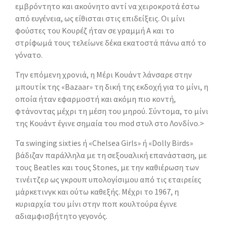
εμβρόντητο και ακούνητο αντί να χειροκροτά έστω
από ευγένεια, ως είθισται στις επιδείξεις. Οι μίνι
φούστες του Κουρέζ ήταν σε γραμμή Α και το
στρίφωμά τους τελείωνε δέκα εκατοστά πάνω από το
γόνατο.
Την επόμενη χρονιά, η Μέρι Κουάντ λάνσαρε στην
μπουτίκ της «Bazaar» τη δική της εκδοχή για το μίνι, η
οποία ήταν εφαρμοστή και ακόμη πιο κοντή,
φτάνοντας μέχρι τη μέση του μηρού. Σύντομα, το μίνι
της Κουάντ έγινε σημαία του mod στυλ στο Λονδίνο.>
Τα swinging sixties ή «Chelsea Girls» ή «Dolly Birds»
βάδιζαν παράλληλα με τη σεξουαλική επανάσταση, με
τους Beatles και τους Stones, με την καθιέρωση των
τινέιτζερ ως γκρουπ υπολογίσιμου από τις εταιρείες
μάρκετινγκ και ούτω καθεξής. Μέχρι τo 1967, η
κυριαρχία του μίνι στην ποπ κουλτούρα έγινε
αδιαμφισβήτητο γεγονός.