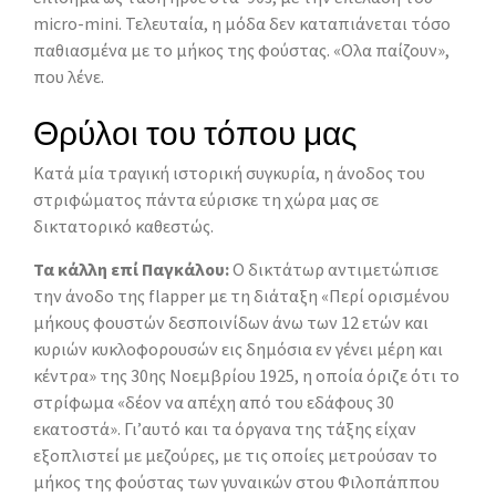
micro-mini. Τελευταία, η μόδα δεν καταπιάνεται τόσο
παθιασμένα με το μήκος της φούστας. «Ολα παίζουν»,
που λένε.
Θρύλοι του τόπου μας
Κατά μία τραγική ιστορική συγκυρία, η άνοδος του
στριφώματος πάντα εύρισκε τη χώρα μας σε
δικτατορικό καθεστώς.
Τα κάλλη επί Παγκάλου:
Ο δικτάτωρ αντιμετώπισε
την άνοδο της flapper με τη διάταξη «Περί ορισμένου
μήκους φουστών δεσποινίδων άνω των 12 ετών και
κυριών κυκλοφορουσών εις δημόσια εν γένει μέρη και
κέντρα» της 30ης Νοεμβρίου 1925, η οποία όριζε ότι το
στρίφωμα «δέον να απέχη από του εδάφους 30
εκατοστά». Γι’αυτό και τα όργανα της τάξης είχαν
εξοπλιστεί με μεζούρες, με τις οποίες μετρούσαν το
μήκος της φούστας των γυναικών στου Φιλοπάππου