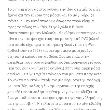
Το timing ήταν άριστο καθώς, την ίδια στιγμή, το μίνι
έχανε και την εύνοια της μόδας και το μάξι κέρδιζε
πόντους. Την κατάσταση θα έσωζε το πανκ κίνημα
προς το τέλος των ’70s. Στην Αγγλία η Βίβιεν
Γουέστγουντ με τον Μάλκολμ ΜακΛάρεν επανέφεραν το
μίνι στην πιο φετιχιστική του μορφή, από PVC (υλικό
στο οποίο είχε πρωτοπορήσει η Κουάντ με τη «Wet
Collection» το 1963) και σεταρισμένο με σχισμένα
διχτυωτά καλσόν και άρβυλα. Ουσιαστικά, στην
απέχθεια του προαναφερθέντος δημιουργικού ζεύγους
(και του punk κινήματος εν γένει) στην κυρίαρχη μόδα
οφείλουμε την ταχεία επάνοδο του μίνι στα πράγματα.
Το κοντό φουστάκι περίμενε μια θερμότατη υποδοχή
και στα ’80s, καθώς η δυναμική γυναίκα της εποχής
χρειαζόταν οπωσδήποτε ένα μίνι για να επιδείξει τα
άψογα πόδια που απέκτησε χάρη στην ενασχόλησή της
με την αεροβική. Η τελευταία φορά που το μίνι εθεάθη
επίσημα ως τάση ήρθε στα ’90s, με την επέλαση του