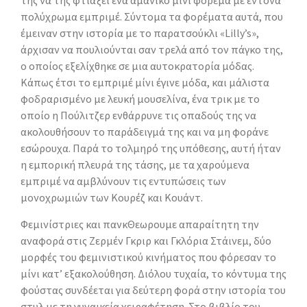
πολύχρωμα εμπριμέ. Σύντομα τα φορέματα αυτά, που
έμειναν στην ιστορία με το παρατσούκλι «Lilly’s»,
άρχισαν να πουλιούνται σαν τρελά από τον πάγκο της,
ο οποίος εξελίχθηκε σε μια αυτοκρατορία μόδας.
Κάπως έτσι το εμπριμέ μίνι έγινε μόδα, και μάλιστα
φοδραρισμένο με λευκή μουσελίνα, ένα τρικ με το
οποίο η Πούλιτζερ ενθάρρυνε τις οπαδούς της να
ακολουθήσουν το παράδειγμά της και να μη φοράνε
εσώρουχα. Παρά το τολμηρό της υπόθεσης, αυτή ήταν
η εμπορική πλευρά της τάσης, με τα χαρούμενα
εμπριμέ να αμβλύνουν τις εντυπώσεις των
μονοχρωμιών των Κουρέζ και Κουάντ.
Φεμινίστριες και πανκΘεωρουμε απαραίτητη την
αναφορά στις Ζερμέν Γκριρ και Γκλόρια Στάινεμ, δύο
μορφές του φεμινιστικού κινήματος που φόρεσαν το
μίνι κατ’ εξακολούθηση. Διόλου τυχαία, το κόντυμα της
φούστας συνδέεται για δεύτερη φορά στην ιστορία του
στυλ με τη γυναικεία χειραφέτηση. Στο βιβλίο του