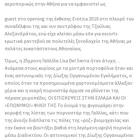
αεροπορικώς στην Αθήνα για να εμφανιστεί ως
guest στο opening της έκθεσης Erotica 2010 στο πλευρό του
συναδέλφου της και νυν συντρόφου της Τζούλιας
Αλεξανδράτου, ενώ είχε κλείσει μέσω site για escorts
ερωτικά ραντεβού σε πολυτελές ξενοδοχείο της Αθήνας με
πελάτες ευκατάστατους Αθηναίους.
Όμως, η 25χρονη Γαλλίδα Lisa Del Sierra ήταν άτυχη…
Ανάμεσα στους κυρίους με τα χοντρά πορτοφόλια ήταν και
ένας αστυνομικός της Δίωξης Οργανωμένου Εγκλήματος, ο
οποίος όταν τα προσημειωμένα χαρτονομίσματα άλλαξαν
χέρια και η νεαρή πορνοστάρ άρχισε να γδύνεται της
πέρασε χειροπέδες. ΟΙ ΕΠΙΣΚΕΨΕΙΣ ΣΤΗΝ ΕΛΛΑΔΑ ΚΑΙ ΟΙ
«ΕΠΩΝΥΜΟΙ» ΦΙΛΟΙ ΤΗΣ Το όνομά της φιγουράρει στην
κορυφή της λίστας των πορνοστάρ της Γαλλίας, κάτι που
της άνοιξε διάπλατα τις πύλες της «ροζ» βιομηχανίας και
την έκανε να βουτήξει βαθιά στη λεγόμενη υψηλή πορνεία
μέσω Διαδικτύου. Οι αστυνομικοί της Δίωξης Οργανωμένου