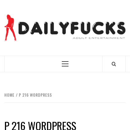
Skip
to
content
BEST NEWS AROUND THE WORLD!
Primary
Menu
HOME
P 216 WORDPRESS
P 216 WORDPRESS