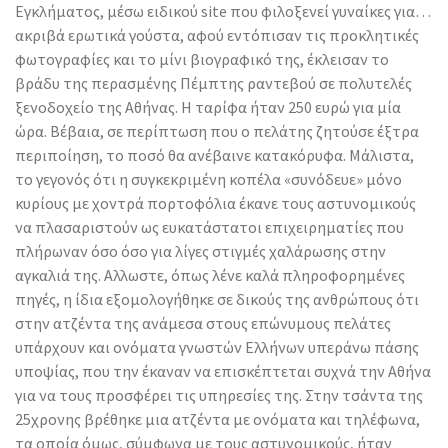
Εγκλήματος, μέσω ειδικού site που φιλοξενεί γυναίκες για…
ακριβά ερωτικά γούστα, αφού εντόπισαν τις προκλητικές
φωτογραφίες και το μίνι βιογραφικό της, έκλεισαν το
βράδυ της περασμένης Πέμπτης ραντεβού σε πολυτελές
ξενοδοχείο της Αθήνας. Η ταρίφα ήταν 250 ευρώ για μία
ώρα. Βέβαια, σε περίπτωση που ο πελάτης ζητούσε έξτρα
περιποίηση, το ποσό θα ανέβαινε κατακόρυφα. Μάλιστα,
το γεγονός ότι η συγκεκριμένη κοπέλα «συνόδευε» μόνο
κυρίους με χοντρά πορτοφόλια έκανε τους αστυνομικούς
να πλασαριστούν ως ευκατάστατοι επιχειρηματίες που
πλήρωναν όσο όσο για λίγες στιγμές χαλάρωσης στην
αγκαλιά της. Αλλωστε, όπως λένε καλά πληροφορημένες
πηγές, η ίδια εξομολογήθηκε σε δικούς της ανθρώπους ότι
στην ατζέντα της ανάμεσα στους επώνυμους πελάτες
υπάρχουν και ονόματα γνωστών Ελλήνων υπεράνω πάσης
υποψίας, που την έκαναν να επισκέπτεται συχνά την Αθήνα
για να τους προσφέρει τις υπηρεσίες της. Στην τσάντα της
25χρονης βρέθηκε μια ατζέντα με ονόματα και τηλέφωνα,
τα οποία όμως, σύμφωνα με τους αστυνομικούς, ήταν