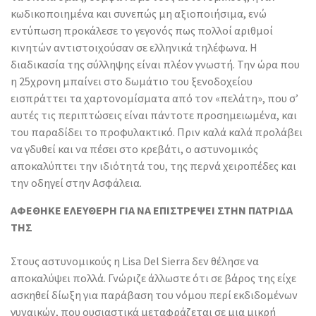
κωδικοποιημένα και συνεπώς μη αξιοποιήσιμα, ενώ
εντύπωση προκάλεσε το γεγονός πως πολλοί αριθμοί
κινητών αντιστοιχούσαν σε ελληνικά τηλέφωνα. Η
διαδικασία της σύλληψης είναι πλέον γνωστή. Την ώρα που
η 25χρονη μπαίνει στο δωμάτιο του ξενοδοχείου
εισπράττει τα χαρτονομίσματα από τον «πελάτη», που σ’
αυτές τις περιπτώσεις είναι πάντοτε προσημειωμένα, και
του παραδίδει το προφυλακτικό. Πριν καλά καλά προλάβει
να γδυθεί και να πέσει στο κρεβάτι, ο αστυνομικός
αποκαλύπτει την ιδιότητά του, της περνά χειροπέδες και
την οδηγεί στην Ασφάλεια.
ΑΦΕΘΗΚΕ ΕΛΕΥΘΕΡΗ ΓΙΑ ΝΑ ΕΠΙΣΤΡΕΨΕΙ ΣΤΗΝ ΠΑΤΡΙΔΑ
ΤΗΣ
Στους αστυνομικούς η Lisa Del Sierra δεν θέλησε να
αποκαλύψει πολλά. Γνώριζε άλλωστε ότι σε βάρος της είχε
ασκηθεί δίωξη για παράβαση του νόμου περί εκδιδομένων
γυναικών, που ουσιαστικά μεταφράζεται σε μια μικρή