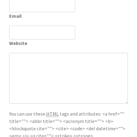
Email
Website
You can use these
HTML
tags and attributes:
<a href=""
title=""> <abbr title=""> <acronym title=""> <b>
<blockquote cite=""> <cite> <code> <del datetime="">
<em> <i> <q cite=""> <strike> <strong>