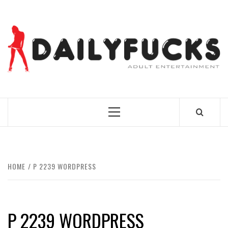
Skip
to
content
BEST NEWS AROUND THE WORLD!
Primary
Menu
HOME
P 2239 WORDPRESS
P 2239 WORDPRESS