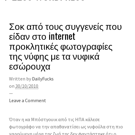
Σοκ από τους συγγενείς που
είδαν στο internet
προκλητικές φωτογραφίες
της νύφης με τα νυφικά
εσώρουχα
Written by
DailyFucks
on
30/10/2010
—
Leave a Comment
Όταν η κα Μπόστγουικ από τις ΗΠΑ κάλεσε
φωτογράφο να την απαθανατίσει ως νυφούλα στη πιο
χαρούμενη μέρα της ζωή της δεν φαντάστηκε ότι ο