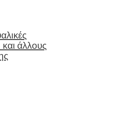
υαλικές
 και άλλους
ης