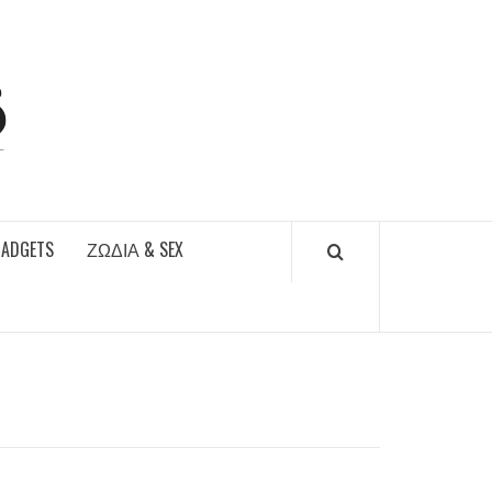
DAILYFUCKS.GR
GADGETS
ΖΏΔΙΑ & SEX