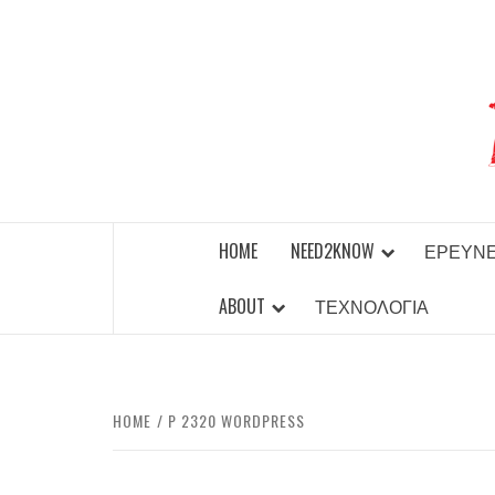
Skip
to
content
BEST NEWS AROUND THE WORLD!
HOME
NEED2KNOW
ΈΡΕΥΝ
ABOUT
ΤΕΧΝΟΛΟΓΊΑ
HOME
P 2320 WORDPRESS