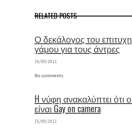
RELATED POSTS
Ο δεκάλογος του επιτυχ
γάμου για τους άντρες
16/09/2011
·
No comments
H νύφη ανακαλύπτει ότι 
είναι Gay on camera
15/09/2011
·