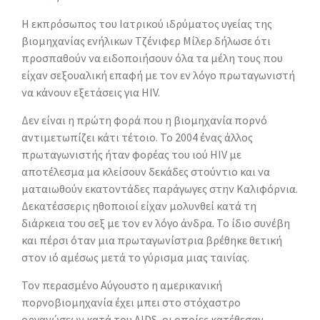
Η εκπρόσωπος του Ιατρικού ιδρύματος υγείας της
βιομηχανίας ενήλικων Τζένιφερ Μίλερ δήλωσε ότι
προσπαθούν να ειδοποιήσουν όλα τα μέλη τους που
είχαν σεξουαλική επαφή με τον εν λόγο πρωταγωνιστή
να κάνουν εξετάσεις για HIV.
Δεν είναι η πρώτη φορά που η βιομηχανία πορνό
αντιμετωπίζει κάτι τέτοιο. Το 2004 ένας άλλος
πρωταγωνιστής ήταν φορέας του ιού HIV με
αποτέλεσμα μα κλείσουν δεκάδες στούντιο και να
ματαιωθούν εκατοντάδες παράγωγες στην Καλιφόρνια.
Δεκατέσσερις ηθοποιοί είχαν μολυνθεί κατά τη
διάρκεια του σεξ με τον εν λόγο άνδρα. Το ίδιο συνέβη
και πέρσι όταν μια πρωταγωνίστρια βρέθηκε θετική
στον ιό αμέσως μετά το γύρισμα μιας ταινίας.
Τον περασμένο Αύγουστο η αμερικανική
πορνοβιομηχανία έχει μπει στο στόχαστρο
οργανώσεων κατά του AIDS, οι οποίες κατέθεσαν