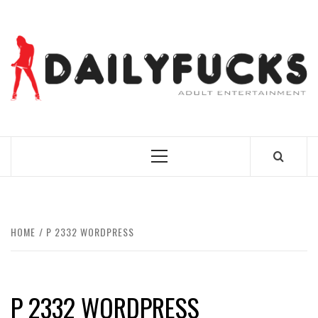
Skip
to
content
BEST NEWS AROUND THE WORLD!
Primary
Menu
HOME
P 2332 WORDPRESS
P 2332 WORDPRESS